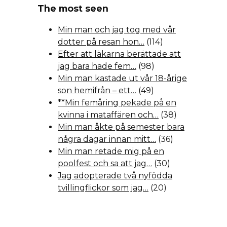
The most seen
Min man och jag tog med vår
dotter på resan hon…
(114)
Efter att läkarna berättade att
jag bara hade fem…
(98)
Min man kastade ut vår 18-årige
son hemifrån – ett…
(49)
**Min femåring pekade på en
kvinna i mataffären och…
(38)
Min man åkte på semester bara
några dagar innan mitt…
(36)
Min man retade mig på en
poolfest och sa att jag…
(30)
Jag adopterade två nyfödda
tvillingflickor som jag…
(20)