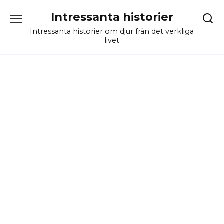
Skip
Intressanta historier
to
content
Intressanta historier om djur från det verkliga
livet