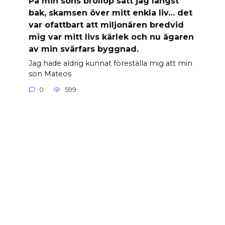
På min sons bröllop satt jag längst
bak, skamsen över mitt enkla liv… det
var ofattbart att miljonären bredvid
mig var mitt livs kärlek och nu ägaren
av min svärfars byggnad.
Jag hade aldrig kunnat föreställa mig att min
son Mateos
0
599