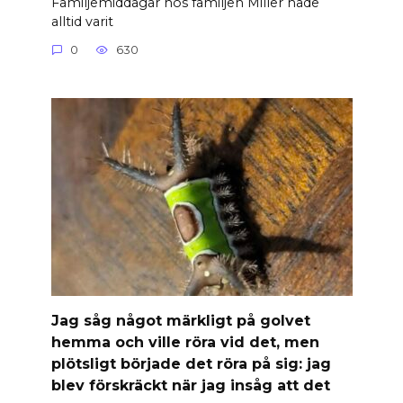
Familjemiddagar hos familjen Miller hade
alltid varit
0
630
Jag såg något märkligt på golvet
hemma och ville röra vid det, men
plötsligt började det röra på sig: jag
blev förskräckt när jag insåg att det