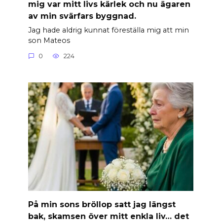
mig var mitt livs kärlek och nu ägaren
av min svärfars byggnad.
Jag hade aldrig kunnat föreställa mig att min
son Mateos
0
224
På min sons bröllop satt jag längst
bak, skamsen över mitt enkla liv… det