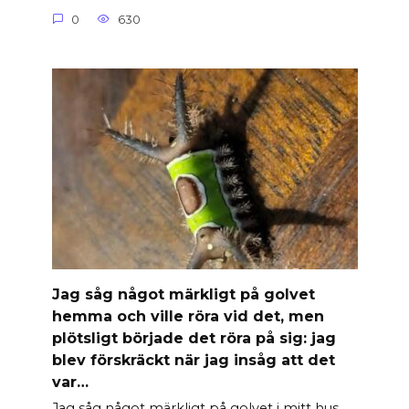
0
630
Jag såg något märkligt på golvet
hemma och ville röra vid det, men
plötsligt började det röra på sig: jag
blev förskräckt när jag insåg att det
var…
Jag såg något märkligt på golvet i mitt hus