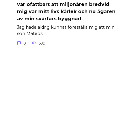
var ofattbart att miljonären bredvid
mig var mitt livs kärlek och nu ägaren
av min svärfars byggnad.
Jag hade aldrig kunnat föreställa mig att min
son Mateos
0
599