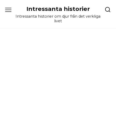
Skip
Intressanta historier
to
content
Intressanta historier om djur från det verkliga
livet