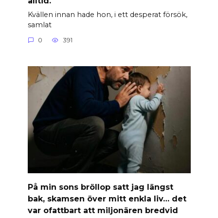
alltid.
Kvällen innan hade hon, i ett desperat försök,
samlat
0
391
På min sons bröllop satt jag längst
bak, skamsen över mitt enkla liv… det
var ofattbart att miljonären bredvid