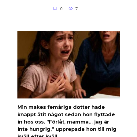
0
7
Min makes femåriga dotter hade
knappt ätit något sedan hon flyttade
in hos oss. ”Förlåt, mamma… jag är
inte hungrig,” upprepade hon till mig
kväll efter kväll.