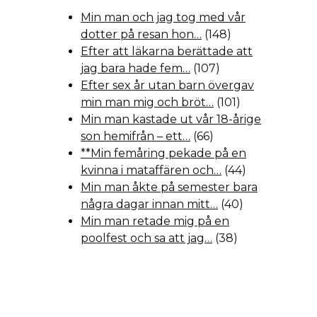
Min man och jag tog med vår
dotter på resan hon…
(148)
Efter att läkarna berättade att
jag bara hade fem…
(107)
Efter sex år utan barn övergav
min man mig och bröt…
(101)
Min man kastade ut vår 18-årige
son hemifrån – ett…
(66)
**Min femåring pekade på en
kvinna i mataffären och…
(44)
Min man åkte på semester bara
några dagar innan mitt…
(40)
Min man retade mig på en
poolfest och sa att jag…
(38)