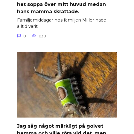
het soppa över mitt huvud medan
hans mamma skrattade.
Familjemiddagar hos familjen Miller hade
alltid varit
0
630
Jag såg något märkligt på golvet
hemma och ville röra vid det, men