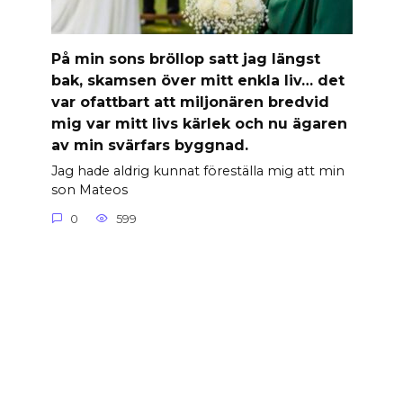
På min sons bröllop satt jag längst
bak, skamsen över mitt enkla liv… det
var ofattbart att miljonären bredvid
mig var mitt livs kärlek och nu ägaren
av min svärfars byggnad.
Jag hade aldrig kunnat föreställa mig att min
son Mateos
0
599