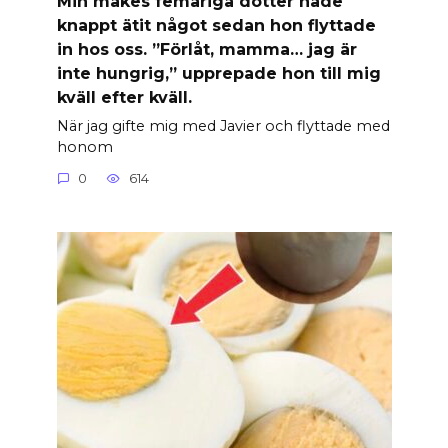
Min makes femåriga dotter hade
knappt ätit något sedan hon flyttade
in hos oss. ”Förlåt, mamma… jag är
inte hungrig,” upprepade hon till mig
kväll efter kväll.
När jag gifte mig med Javier och flyttade med
honom
0
614