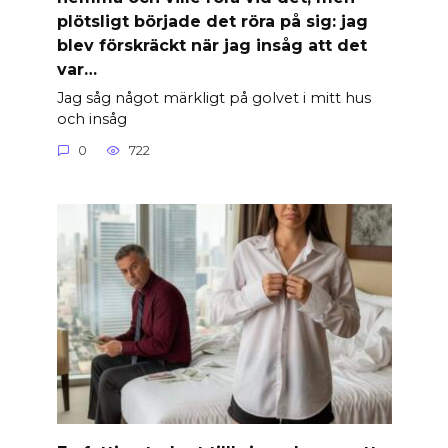
plötsligt började det röra på sig: jag
blev förskräckt när jag insåg att det
var…
Jag såg något märkligt på golvet i mitt hus
och insåg
0
722