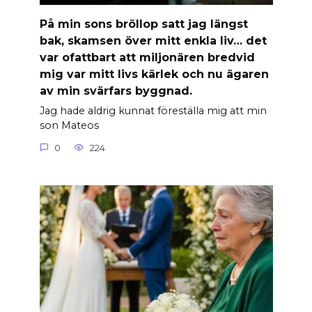
På min sons bröllop satt jag längst
bak, skamsen över mitt enkla liv… det
var ofattbart att miljonären bredvid
mig var mitt livs kärlek och nu ägaren
av min svärfars byggnad.
Jag hade aldrig kunnat föreställa mig att min
son Mateos
0
224