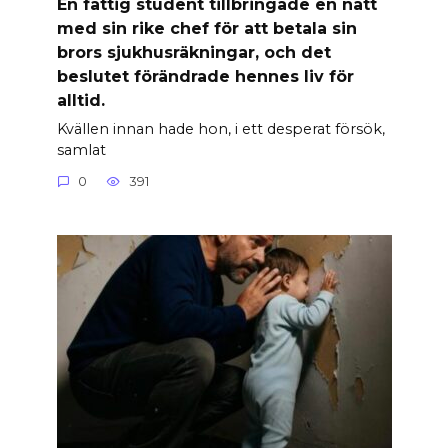
En fattig student tillbringade en natt
med sin rike chef för att betala sin
brors sjukhusräkningar, och det
beslutet förändrade hennes liv för
alltid.
Kvällen innan hade hon, i ett desperat försök,
samlat
0
391