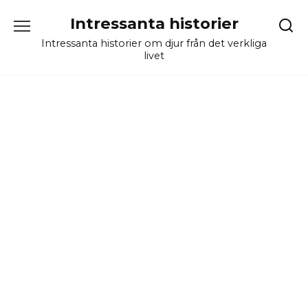
Skip
Intressanta historier
to
content
Intressanta historier om djur från det verkliga
livet