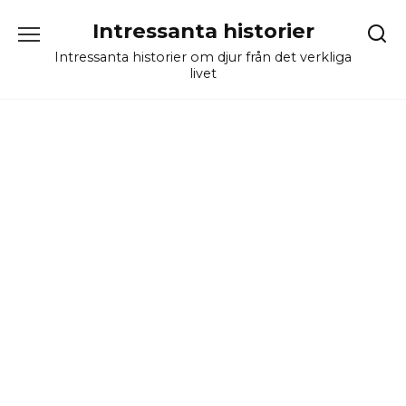
Skip
Intressanta historier
to
content
Intressanta historier om djur från det verkliga
livet