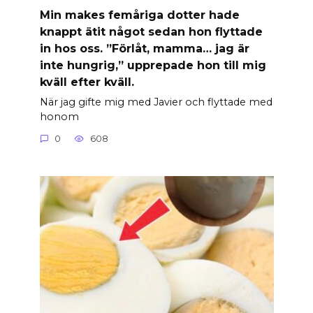
Min makes femåriga dotter hade
knappt ätit något sedan hon flyttade
in hos oss. ”Förlåt, mamma… jag är
inte hungrig,” upprepade hon till mig
kväll efter kväll.
När jag gifte mig med Javier och flyttade med
honom
0
608