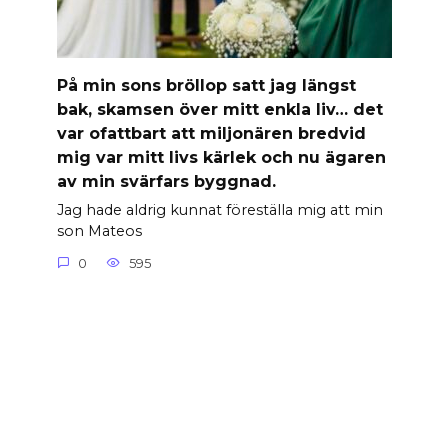
På min sons bröllop satt jag längst
bak, skamsen över mitt enkla liv… det
var ofattbart att miljonären bredvid
mig var mitt livs kärlek och nu ägaren
av min svärfars byggnad.
Jag hade aldrig kunnat föreställa mig att min
son Mateos
0
595