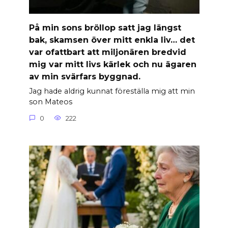
På min sons bröllop satt jag längst
bak, skamsen över mitt enkla liv… det
var ofattbart att miljonären bredvid
mig var mitt livs kärlek och nu ägaren
av min svärfars byggnad.
Jag hade aldrig kunnat föreställa mig att min
son Mateos
0
222