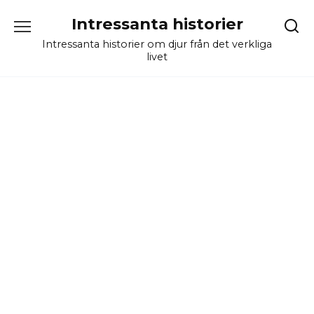
Skip
Intressanta historier
to
content
Intressanta historier om djur från det verkliga
livet