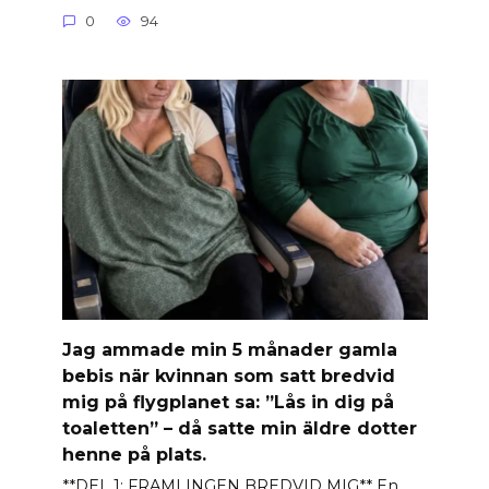
0
94
Jag ammade min 5 månader gamla
bebis när kvinnan som satt bredvid
mig på flygplanet sa: ”Lås in dig på
toaletten” – då satte min äldre dotter
henne på plats.
**DEL 1: FRAMLINGEN BREDVID MIG** En