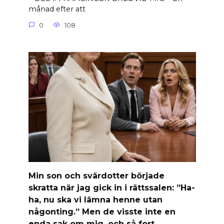
månad efter att
0
108
Min son och svärdotter började
skratta när jag gick in i rättssalen: ”Ha-
ha, nu ska vi lämna henne utan
någonting.” Men de visste inte en
enda sak om mig, och så fort