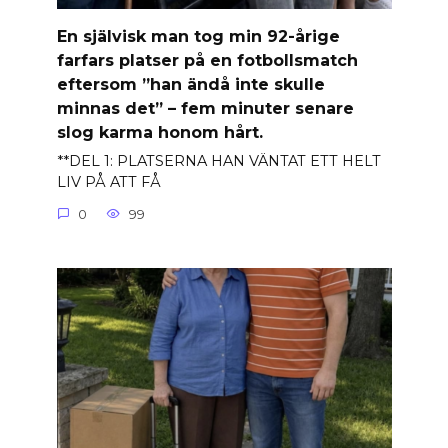
En självisk man tog min 92-årige
farfars platser på en fotbollsmatch
eftersom ”han ändå inte skulle
minnas det” – fem minuter senare
slog karma honom hårt.
**DEL 1: PLATSERNA HAN VÄNTAT ETT HELT
LIV PÅ ATT FÅ
0
99