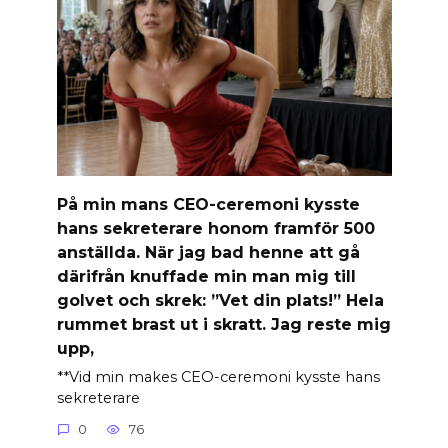
På min mans CEO-ceremoni kysste
hans sekreterare honom framför 500
anställda. När jag bad henne att gå
därifrån knuffade min man mig till
golvet och skrek: ”Vet din plats!” Hela
rummet brast ut i skratt. Jag reste mig
upp,
**Vid min makes CEO-ceremoni kysste hans
sekreterare
0
76