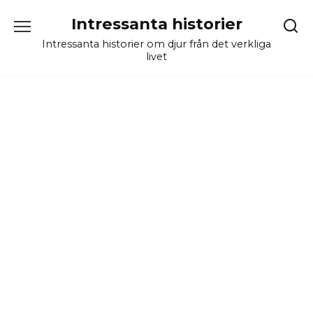
Skip
Intressanta historier
to
content
Intressanta historier om djur från det verkliga
livet