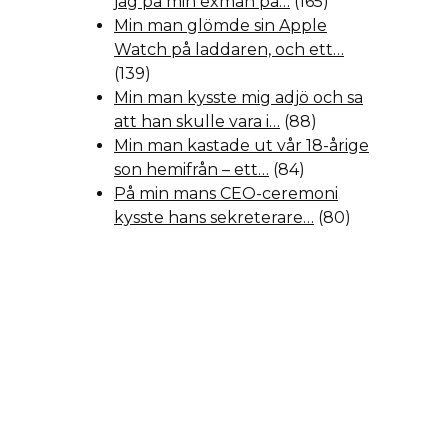
jag på min exman på…
(165)
Min man glömde sin Apple
Watch på laddaren, och ett…
(139)
Min man kysste mig adjö och sa
att han skulle vara i…
(88)
Min man kastade ut vår 18-årige
son hemifrån – ett…
(84)
På min mans CEO-ceremoni
kysste hans sekreterare…
(80)