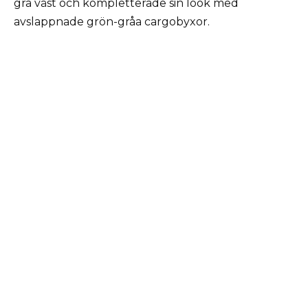
grå väst och kompletterade sin look med
avslappnade grön-gråa cargobyxor.