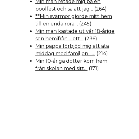
Min man retade mig på en
poolfest och sa att jag…
(264)
**Min svärmor gjorde mitt hem
till en enda röra…
(245)
Min man kastade ut vår 18-årige
son hemifrån – ett…
(236)
Min pappa förbjöd mig att äta
middag med familjen –…
(214)
Min 10-åriga dotter kom hem
från skolan med sitt…
(171)