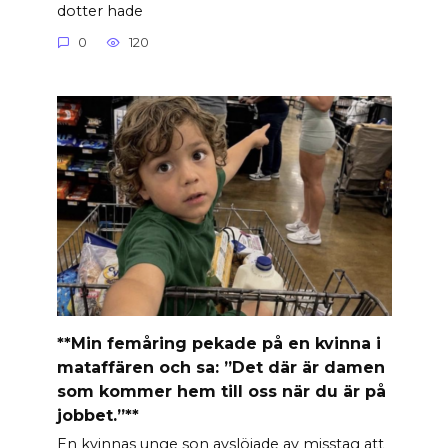
dotter hade
0
120
**Min femåring pekade på en kvinna i
mataffären och sa: ”Det där är damen
som kommer hem till oss när du är på
jobbet.”**
En kvinnas unge son avslöjade av misstag att