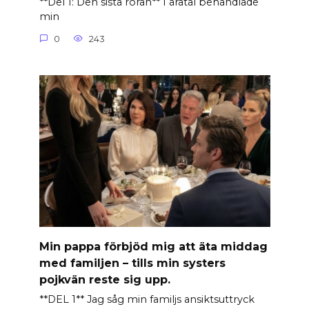
**Del 1: Den sista röran** I åratal behandlade
min
0
243
Min pappa förbjöd mig att äta middag
med familjen – tills min systers
pojkvän reste sig upp.
**DEL 1** Jag såg min familjs ansiktsuttryck