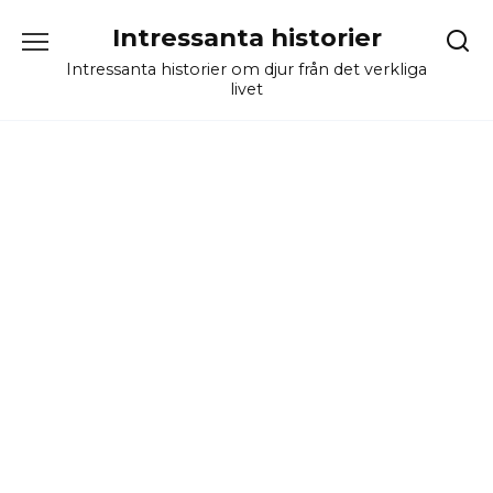
Skip
Intressanta historier
to
content
Intressanta historier om djur från det verkliga
livet