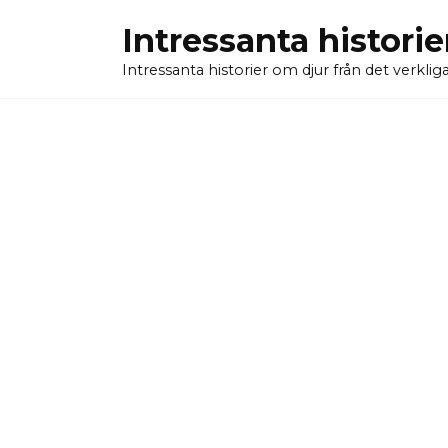
Skip
Intressanta historie
to
content
Intressanta historier om djur från det verkliga