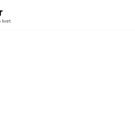
r
 livet