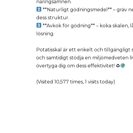
näringsämnen.
**Naturligt gödningsmedel** – gräv ner
dess struktur.
**Avkok för gödning** – koka skalen, 
lösning.
Potatisskal är ett enkelt och tillgängligt
och samtidigt stödja en miljömedveten l
övertyga dig om dess effektivitet! ♻
(Visited 10,577 times, 1 visits today)