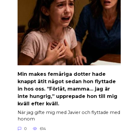
Min makes femåriga dotter hade
knappt ätit något sedan hon flyttade
in hos oss. ”Förlåt, mamma… jag är
inte hungrig,” upprepade hon till mig
kväll efter kväll.
När jag gifte mig med Javier och flyttade med
honom
0
614