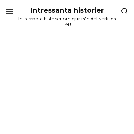
Skip
Intressanta historier
to
content
Intressanta historier om djur från det verkliga
livet