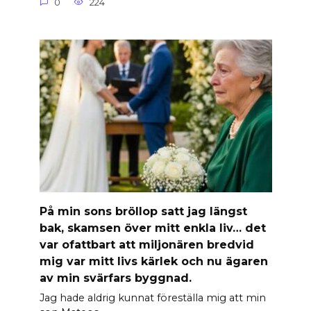
0
224
På min sons bröllop satt jag längst
bak, skamsen över mitt enkla liv… det
var ofattbart att miljonären bredvid
mig var mitt livs kärlek och nu ägaren
av min svärfars byggnad.
Jag hade aldrig kunnat föreställa mig att min