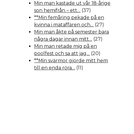
Min man kastade ut vår 18-årige
son hemifrån – ett…
(37)
**Min femåring pekade på en
kvinna i mataffären och…
(27)
Min man åkte på semester bara
några dagar innan mitt…
(27)
Min man retade mig på en
poolfest och sa att jag…
(20)
**Min svärmor gjorde mitt hem
till en enda röra…
(11)