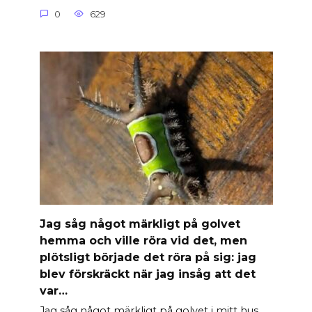
0
629
Jag såg något märkligt på golvet
hemma och ville röra vid det, men
plötsligt började det röra på sig: jag
blev förskräckt när jag insåg att det
var…
Jag såg något märkligt på golvet i mitt hus