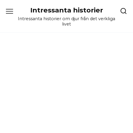
Skip
Intressanta historier
to
content
Intressanta historier om djur från det verkliga
livet