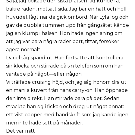
Så ja, jag bokade den sista platsen jag kunde få,
bakre raden, motsatt sida. Jag bar en hatt och höll
huvudet lågt när de gick ombord. När Lyla log och
gav de dubbla tummen upp från gångsätet kände
jag en klump i halsen. Hon hade ingen aning om
att jag var bara några rader bort, tittar, försöker
agera normalt.
Dariel såg spänd ut. Han fortsatte att kontrollera
sin klocka och stirrade på sin telefon som om han
väntade på något—eller någon.
Vi träffade cruising höjd, och jag såg honom dra ut
en manila kuvert från hans carry-on. Han öppnade
den inte direkt. Han stirrade bara på det. Sedan
sträckte han sig i fickan och drog ut något annat:
ett vikt papper med handskrift som jag kände igen
men inte hade sett på månader.
Det var mitt