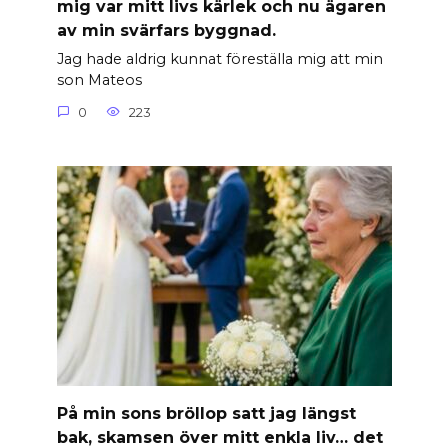
mig var mitt livs kärlek och nu ägaren
av min svärfars byggnad.
Jag hade aldrig kunnat föreställa mig att min
son Mateos
0
223
På min sons bröllop satt jag längst
bak, skamsen över mitt enkla liv… det