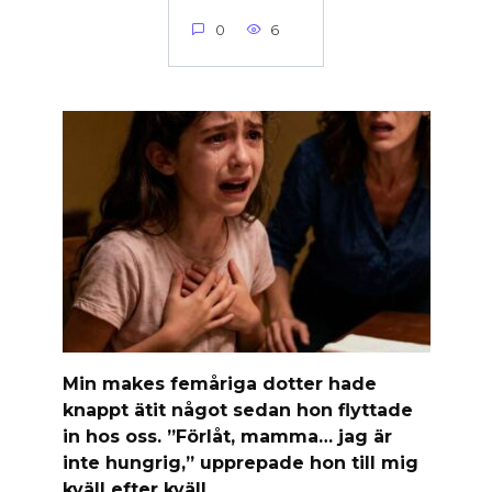
0
6
Min makes femåriga dotter hade
knappt ätit något sedan hon flyttade
in hos oss. ”Förlåt, mamma… jag är
inte hungrig,” upprepade hon till mig
kväll efter kväll.