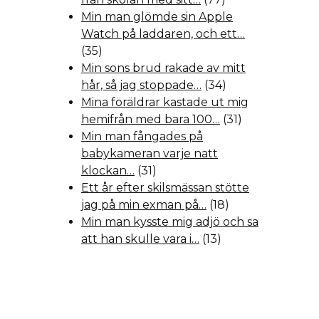
Min man glömde sin Apple
Watch på laddaren, och ett…
(35)
Min sons brud rakade av mitt
hår, så jag stoppade…
(34)
Mina föräldrar kastade ut mig
hemifrån med bara 100…
(31)
Min man fångades på
babykameran varje natt
klockan…
(31)
Ett år efter skilsmässan stötte
jag på min exman på…
(18)
Min man kysste mig adjö och sa
att han skulle vara i…
(13)