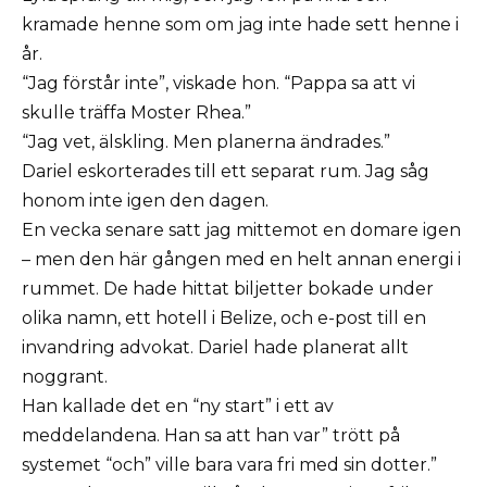
kramade henne som om jag inte hade sett henne i
år.
“Jag förstår inte”, viskade hon. “Pappa sa att vi
skulle träffa Moster Rhea.”
“Jag vet, älskling. Men planerna ändrades.”
Dariel eskorterades till ett separat rum. Jag såg
honom inte igen den dagen.
En vecka senare satt jag mittemot en domare igen
– men den här gången med en helt annan energi i
rummet. De hade hittat biljetter bokade under
olika namn, ett hotell i Belize, och e-post till en
invandring advokat. Dariel hade planerat allt
noggrant.
Han kallade det en “ny start” i ett av
meddelandena. Han sa att han var” trött på
systemet “och” ville bara vara fri med sin dotter.”