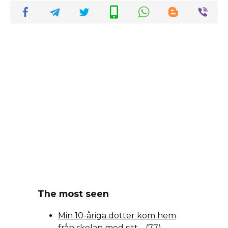
The most seen
Min 10-åriga dotter kom hem
från skolan med sitt…
(77)