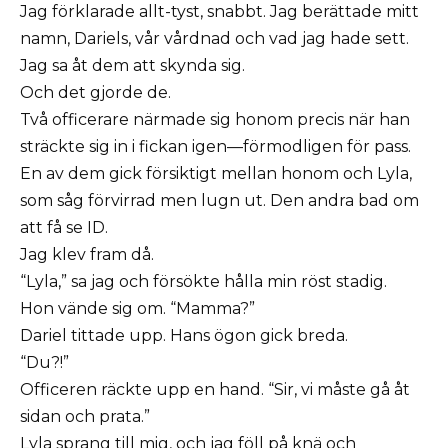
Jag förklarade allt-tyst, snabbt. Jag berättade mitt
namn, Dariels, vår vårdnad och vad jag hade sett.
Jag sa åt dem att skynda sig.
Och det gjorde de.
Två officerare närmade sig honom precis när han
sträckte sig in i fickan igen—förmodligen för pass.
En av dem gick försiktigt mellan honom och Lyla,
som såg förvirrad men lugn ut. Den andra bad om
att få se ID.
Jag klev fram då.
“Lyla,” sa jag och försökte hålla min röst stadig.
Hon vände sig om. “Mamma?”
Dariel tittade upp. Hans ögon gick breda.
“Du?!”
Officeren räckte upp en hand. “Sir, vi måste gå åt
sidan och prata.”
Lyla sprang till mig, och jag föll på knä och