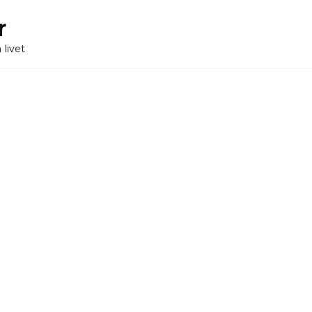
r
 livet