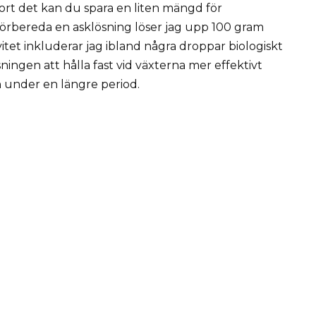
ta bort det kan du spara en liten mängd för
örbereda en asklösning löser jag upp 100 gram
ivitet inkluderar jag ibland några droppar biologiskt
ingen att hålla fast vid växterna mer effektivt
n under en längre period.