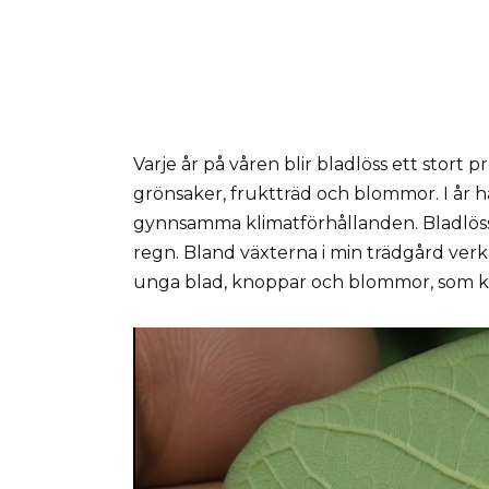
Varje år på våren blir bladlöss ett stort
grönsaker, fruktträd och blommor. I år ha
gynnsamma klimatförhållanden. Bladlöss tri
regn. Bland växterna i min trädgård verka
unga blad, knoppar och blommor, som kan