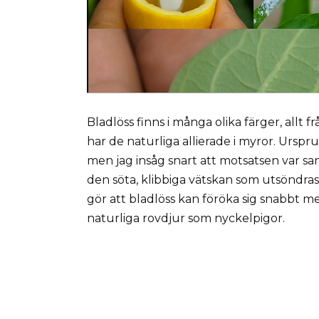
Bladlöss finns i många olika färger, allt fr
har de naturliga allierade i myror. Ursp
men jag insåg snart att motsatsen var sa
den söta, klibbiga vätskan som utsöndras
gör att bladlöss kan föröka sig snabbt 
naturliga rovdjur som nyckelpigor.