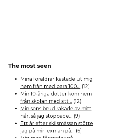
The most seen
Mina föräldrar kastade ut mig
hemifrån med bara 100…
(12)
Min 10-åriga dotter kom hem
från skolan med sitt…
(12)
Min sons brud rakade av mitt
hår, så jag stoppade…
(9)
Ett år efter skilsmässan stötte
jag på min exman på…
(6)