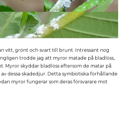
ån vitt, grönt och svart till brunt. Intressant nog
rungligen trodde jag att myror matade på bladlöss,
nt. Myror skyddar bladlöss eftersom de matar på
 av dessa skadedjur. Detta symbiotiska förhållande
medan myror fungerar som deras försvarare mot