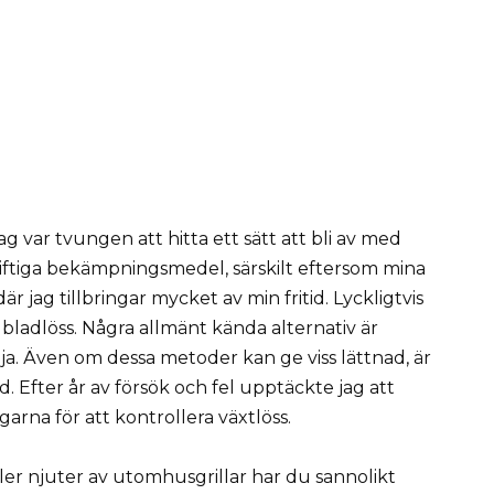
jag var tvungen att hitta ett sätt att bli av med
giftiga bekämpningsmedel, särskilt eftersom mina
r jag tillbringar mycket av min fritid. Lyckligtvis
ladlöss. Några allmänt kända alternativ är
lja. Även om dessa metoder kan ge viss lättnad, är
. Efter år av försök och fel upptäckte jag att
garna för att kontrollera växtlöss.
r njuter av utomhusgrillar har du sannolikt