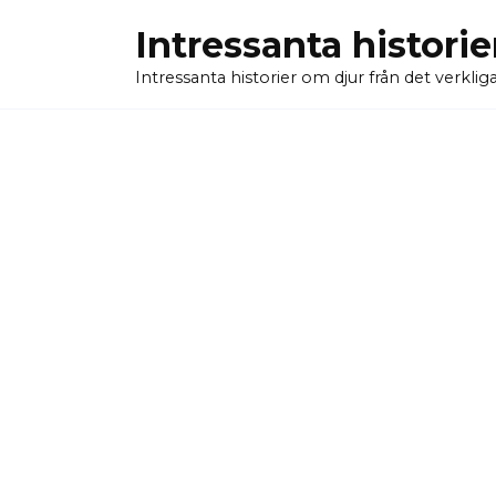
Skip
Intressanta historie
to
content
Intressanta historier om djur från det verkliga