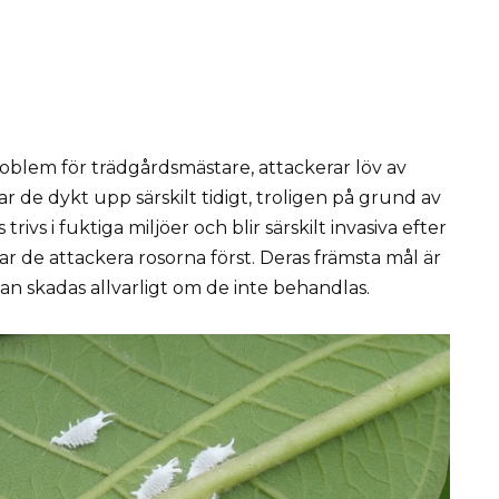
 problem för trädgårdsmästare, attackerar löv av
r de dykt upp särskilt tidigt, troligen på grund av
vs i fuktiga miljöer och blir särskilt invasiva efter
r de attackera rosorna först. Deras främsta mål är
 skadas allvarligt om de inte behandlas.