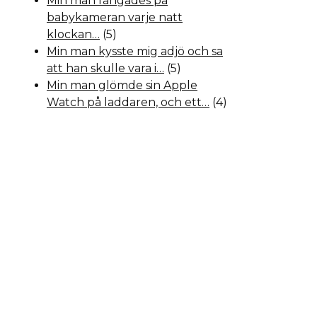
Min man fångades på
babykameran varje natt
klockan…
(5)
Min man kysste mig adjö och sa
att han skulle vara i…
(5)
Min man glömde sin Apple
Watch på laddaren, och ett…
(4)