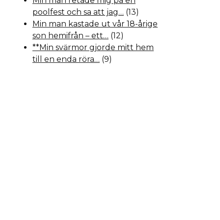
Min man retade mig på en
poolfest och sa att jag…
(13)
Min man kastade ut vår 18-årige
son hemifrån – ett…
(12)
**Min svärmor gjorde mitt hem
till en enda röra…
(9)