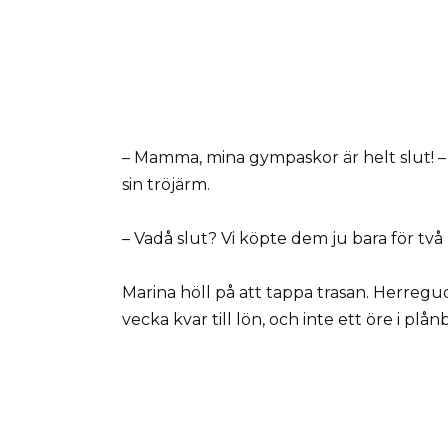
– Mamma, mina gympaskor är helt slut! –
sin tröjärm.
– Vadå slut? Vi köpte dem ju bara för tv
Marina höll på att tappa trasan. Herregud
vecka kvar till lön, och inte ett öre i plå