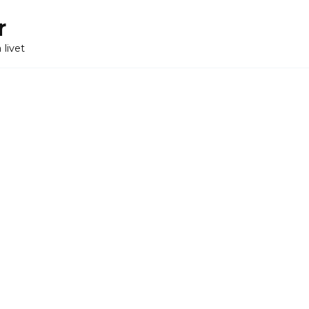
r
 livet