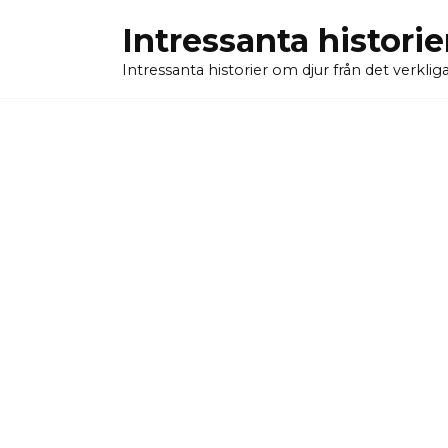
Skip
Intressanta historie
to
content
Intressanta historier om djur från det verkliga