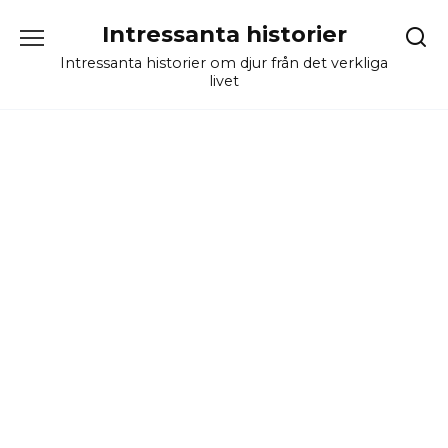
Skip
Intressanta historier
to
content
Intressanta historier om djur från det verkliga
livet