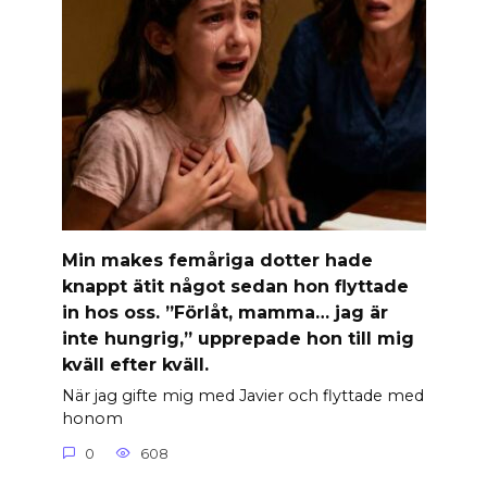
Min makes femåriga dotter hade
knappt ätit något sedan hon flyttade
in hos oss. ”Förlåt, mamma… jag är
inte hungrig,” upprepade hon till mig
kväll efter kväll.
När jag gifte mig med Javier och flyttade med
honom
0
608