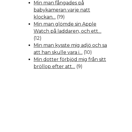
Min man fångades på
babykameran varje natt
klockan…
(19)
Min man glömde sin Apple
Watch på laddaren, och ett…
(12)
Min man kysste mig adjö och sa
att han skulle vara i…
(10)
Min dotter förbjöd mig från sitt
bröllop efter att…
(9)