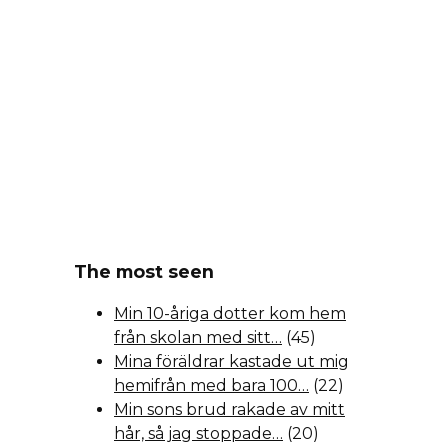
The most seen
Min 10-åriga dotter kom hem
från skolan med sitt…
(45)
Mina föräldrar kastade ut mig
hemifrån med bara 100…
(22)
Min sons brud rakade av mitt
hår, så jag stoppade…
(20)