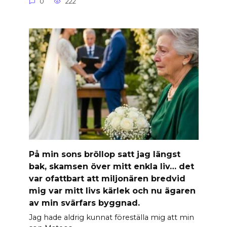
0
222
På min sons bröllop satt jag längst
bak, skamsen över mitt enkla liv… det
var ofattbart att miljonären bredvid
mig var mitt livs kärlek och nu ägaren
av min svärfars byggnad.
Jag hade aldrig kunnat föreställa mig att min