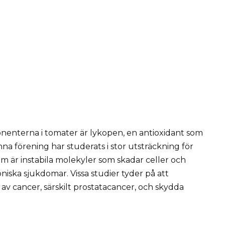
enterna i tomater är lykopen, en antioxidant som
nna förening har studerats i stor utsträckning för
om är instabila molekyler som skadar celler och
iska sjukdomar. Vissa studier tyder på att
 av cancer, särskilt prostatacancer, och skydda