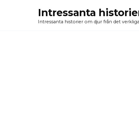
Skip
Intressanta historie
to
content
Intressanta historier om djur från det verkliga