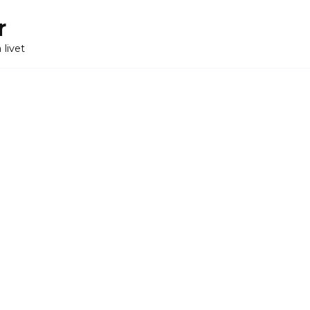
r
 livet