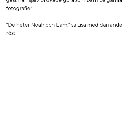
gest han själv brukade göra som barn på gamla
fotografier.
”De heter Noah och Liam,” sa Lisa med darrande
röst.