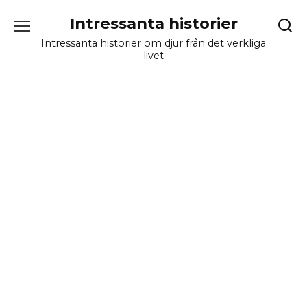
Skip
Intressanta historier
to
content
Intressanta historier om djur från det verkliga
livet