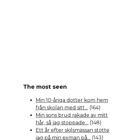
The most seen
Min 10-åriga dotter kom hem
från skolan med sitt…
(164)
Min sons brud rakade av mitt
hår, så jag stoppade…
(148)
Ett år efter skilsmässan stötte
jag på min exman på…
(143)