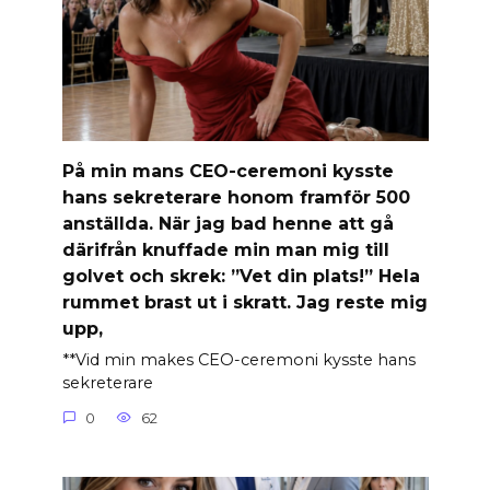
På min mans CEO-ceremoni kysste
hans sekreterare honom framför 500
anställda. När jag bad henne att gå
därifrån knuffade min man mig till
golvet och skrek: ”Vet din plats!” Hela
rummet brast ut i skratt. Jag reste mig
upp,
**Vid min makes CEO-ceremoni kysste hans
sekreterare
0
62