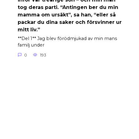
tog deras parti. “Antingen ber du min
mamma om ursäkt”, sa han, “eller så
packar du dina saker och försvinner ur
mitt liv.”
**Del 1** Jag blev förödmjukad av min mans
familj under
0
193