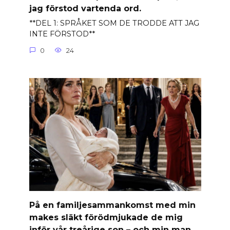
jag förstod vartenda ord.
**DEL 1: SPRÅKET SOM DE TRODDE ATT JAG
INTE FÖRSTOD**
0
24
På en familjesammankomst med min
makes släkt förödmjukade de mig
inför vår treårige son – och min man