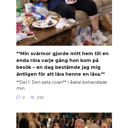
**Min svärmor gjorde mitt hem till en
enda röra varje gång hon kom på
besök – en dag bestämde jag mig
äntligen för att lära henne en läxa.**
**Del 1: Den sista röran** I åratal behandlade
min
0
236