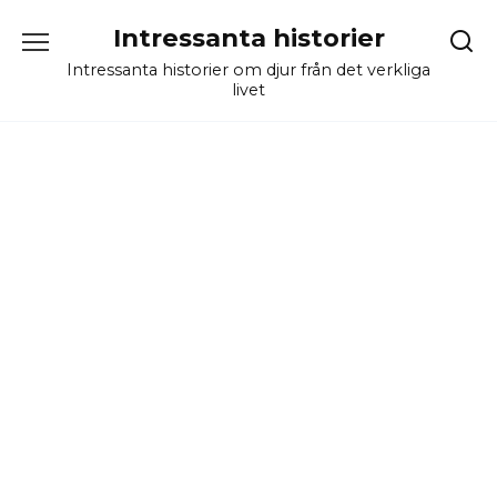
Skip
Intressanta historier
to
content
Intressanta historier om djur från det verkliga
livet