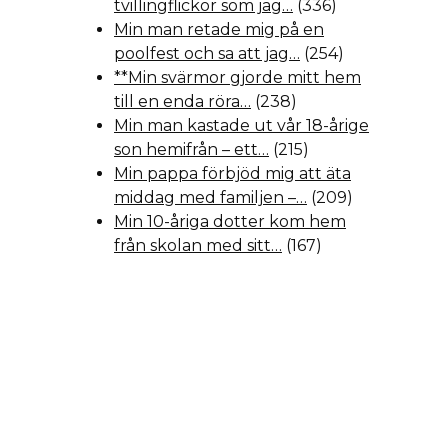
tvillingflickor som jag…
(336)
Min man retade mig på en
poolfest och sa att jag…
(254)
**Min svärmor gjorde mitt hem
till en enda röra…
(238)
Min man kastade ut vår 18-årige
son hemifrån – ett…
(215)
Min pappa förbjöd mig att äta
middag med familjen –…
(209)
Min 10-åriga dotter kom hem
från skolan med sitt…
(167)