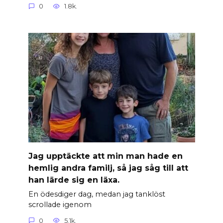
0
1.8k.
Jag upptäckte att min man hade en
hemlig andra familj, så jag såg till att
han lärde sig en läxa.
En ödesdiger dag, medan jag tanklöst
scrollade igenom
0
5.1k.