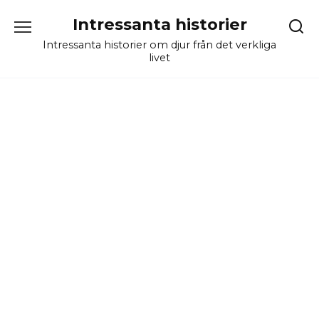
Skip
Intressanta historier
to
content
Intressanta historier om djur från det verkliga
livet