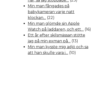
hår, så jag stoppade…
(23)
Min man fångades på
babykameran varje natt
klockan…
(22)
Min man glömde sin Apple
Watch på laddaren, och ett…
(16)
Ett år efter skilsmässan stötte
jag på min exman på…
(13)
Min man kysste mig adjö och sa
att han skulle vara i…
(10)