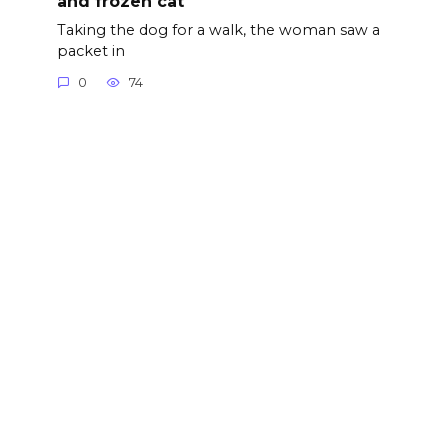
and frozen cat
Taking the dog for a walk, the woman saw a
packet in
0
74