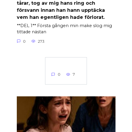
tårar, tog av mig hans ring och
försvann innan han hann upptäcka
vem han egentligen hade förlorat.
**DEL 1** Första gången min make slog mig
tittade nästan
0
273
0
7