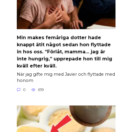
Min makes femåriga dotter hade
knappt ätit något sedan hon flyttade
in hos oss. ”Förlåt, mamma… jag är
inte hungrig,” upprepade hon till mig
kväll efter kväll.
När jag gifte mig med Javier och flyttade med
honom
0
619