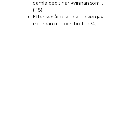
gamla bebis när kvinnan som…
(118)
Efter sex år utan barn övergav
min man mig och bröt…
(74)