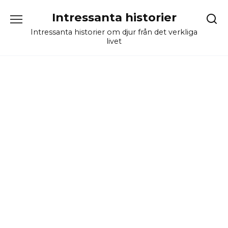
Skip
Intressanta historier
to
content
Intressanta historier om djur från det verkliga
livet