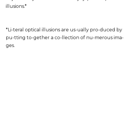
illusions.*
*Li-teral optical illusions are us-ually pro-duced by
pu-tting to-gether a co-llection of nu-merous ima-
ges.