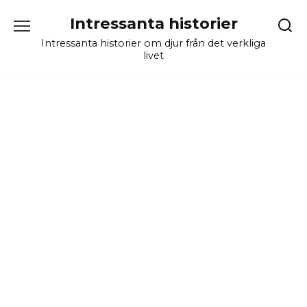
Skip
Intressanta historier
to
content
Intressanta historier om djur från det verkliga
livet