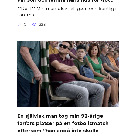
**Del 1** Min man blev avlägsen och fientlig i
samma
0
223
En självisk man tog min 92-årige
farfars platser på en fotbollsmatch
eftersom ”han ändå inte skulle