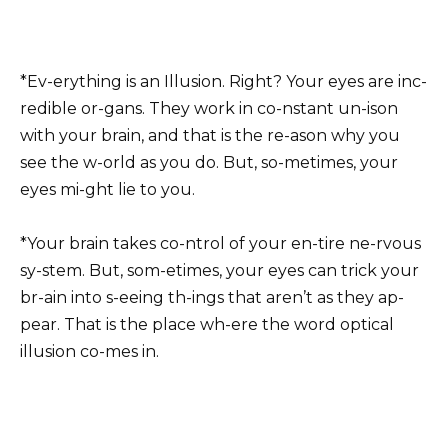
*Ev-erything is an Illusion. Right? Your eyes are inc-
redible or-gans. They work in co-nstant un-ison
with your brain, and that is the re-ason why you
see the w-orld as you do. But, so-metimes, your
eyes mi-ght lie to you.
*Your brain takes co-ntrol of your en-tire ne-rvous
sy-stem. But, som-etimes, your eyes can trick your
br-ain into s-eeing th-ings that aren’t as they ap-
pear. That is the place wh-ere the word optical
illusion co-mes in.