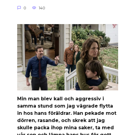
0
140
Min man blev kall och aggressiv i
samma stund som jag vägrade flytta
in hos hans föräldrar. Han pekade mot
dörren, rasande, och skrek att jag
skulle packa ihop mina saker, ta med
vår son och lämna hans hus för gott.