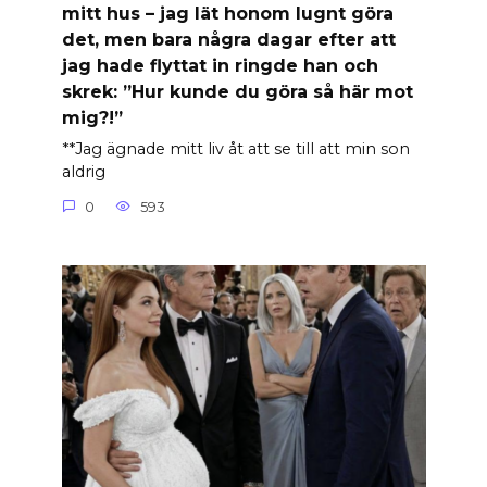
mitt hus – jag lät honom lugnt göra
det, men bara några dagar efter att
jag hade flyttat in ringde han och
skrek: ”Hur kunde du göra så här mot
mig?!”
**Jag ägnade mitt liv åt att se till att min son
aldrig
0
593