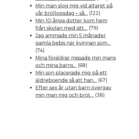
Min man slog mig vid altaret på
vår bröllopsdag – så…
(122)
Min 10-åriga dotter kom hem
från skolan med sitt…
(79)
Jag ammade min 5 månader
gamla bebis när kvinnan som…
(74)
Mina föräldrar missade min mans
och mina barns…
(68)
Min son placerade mig på ett
äldreboende så att han…
(67)
Efter sex år utan barn övergav
min man mig och bröt…
(38)