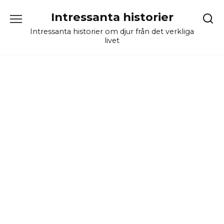
Skip
Intressanta historier
to
content
Intressanta historier om djur från det verkliga
livet