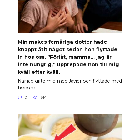
Min makes femåriga dotter hade
knappt ätit något sedan hon flyttade
in hos oss. ”Förlåt, mamma… jag är
inte hungrig,” upprepade hon till mig
kväll efter kväll.
När jag gifte mig med Javier och flyttade med
honom
0
614