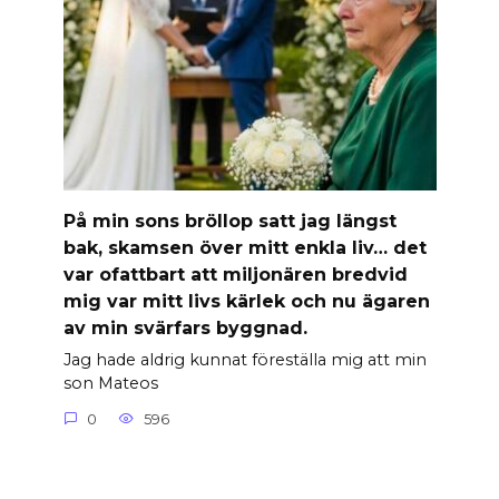
På min sons bröllop satt jag längst
bak, skamsen över mitt enkla liv… det
var ofattbart att miljonären bredvid
mig var mitt livs kärlek och nu ägaren
av min svärfars byggnad.
Jag hade aldrig kunnat föreställa mig att min
son Mateos
0
596