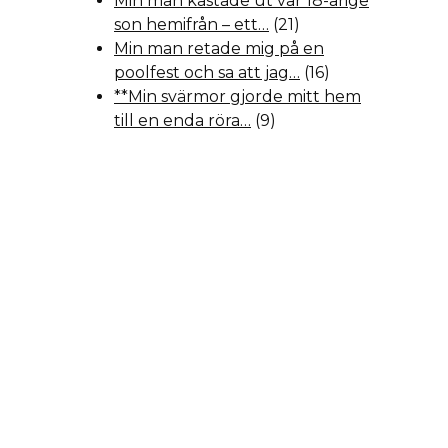
Min man kastade ut vår 18-årige
son hemifrån – ett…
(21)
Min man retade mig på en
poolfest och sa att jag…
(16)
**Min svärmor gjorde mitt hem
till en enda röra…
(9)