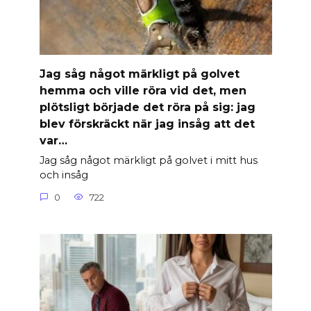
Jag såg något märkligt på golvet
hemma och ville röra vid det, men
plötsligt började det röra på sig: jag
blev förskräckt när jag insåg att det
var…
Jag såg något märkligt på golvet i mitt hus
och insåg
0
722