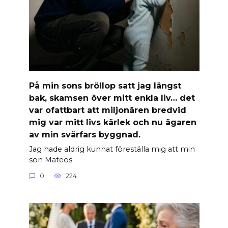
På min sons bröllop satt jag längst
bak, skamsen över mitt enkla liv… det
var ofattbart att miljonären bredvid
mig var mitt livs kärlek och nu ägaren
av min svärfars byggnad.
Jag hade aldrig kunnat föreställa mig att min
son Mateos
0
224