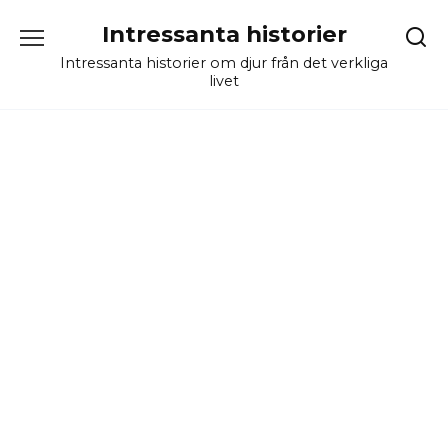
Skip
Intressanta historier
to
content
Intressanta historier om djur från det verkliga
livet