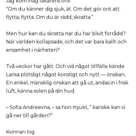
Jag kom ihåg läkarens ord:
“Om du känner dig sjuk, ät. Om det gör ont att
flytta, flytta. Om du är rädd, skratta.”
Men hur kan du skratta när du har blivit förrådd?
När världen kollapsade, och det var bara kallt och
ensamhet i närheten?
Två veckor har gått. Och vid något tillfälle kände
Larisa plötsligt något konstigt och nytt — önskan.
En enkel, mänsklig önskan att gå ut, andas in i frisk
luft, känna solen på din hud.
– Sofia Andreevna, – sa hon mjukt, ” kanske kan vi
gå ner till gården?”
Kvinnan log.