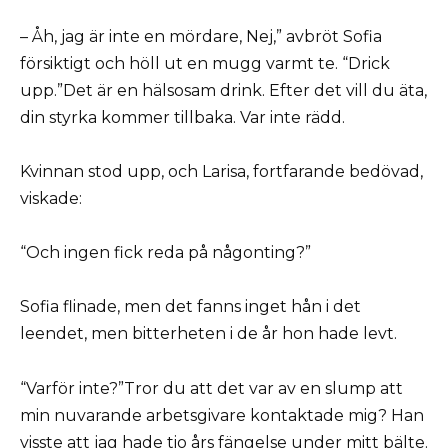
– Åh, jag är inte en mördare, Nej,” avbröt Sofia
försiktigt och höll ut en mugg varmt te. “Drick
upp.”Det är en hälsosam drink. Efter det vill du äta,
din styrka kommer tillbaka. Var inte rädd.
Kvinnan stod upp, och Larisa, fortfarande bedövad,
viskade:
“Och ingen fick reda på någonting?”
Sofia flinade, men det fanns inget hån i det
leendet, men bitterheten i de år hon hade levt.
“Varför inte?”Tror du att det var av en slump att
min nuvarande arbetsgivare kontaktade mig? Han
visste att jag hade tio års fängelse under mitt bälte.