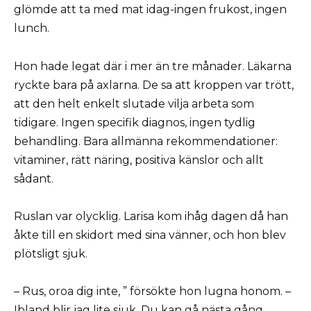
glömde att ta med mat idag-ingen frukost, ingen
lunch.
Hon hade legat där i mer än tre månader. Läkarna
ryckte bara på axlarna. De sa att kroppen var trött,
att den helt enkelt slutade vilja arbeta som
tidigare. Ingen specifik diagnos, ingen tydlig
behandling. Bara allmänna rekommendationer:
vitaminer, rätt näring, positiva känslor och allt
sådant.
Ruslan var olycklig. Larisa kom ihåg dagen då han
åkte till en skidort med sina vänner, och hon blev
plötsligt sjuk.
– Rus, oroa dig inte, ” försökte hon lugna honom. –
Ibland blir jag lite sjuk. Du kan gå nästa gång.