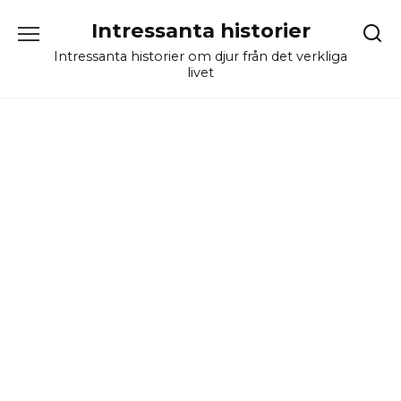
Skip
Intressanta historier
to
content
Intressanta historier om djur från det verkliga
livet