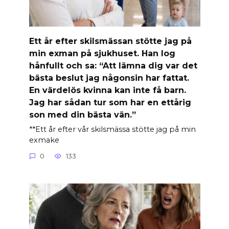
Ett år efter skilsmässan stötte jag på
min exman på sjukhuset. Han log
hånfullt och sa: “Att lämna dig var det
bästa beslut jag någonsin har fattat.
En värdelös kvinna kan inte få barn.
Jag har sådan tur som har en ettårig
son med din bästa vän.”
**Ett år efter vår skilsmässa stötte jag på min
exmake
0
133