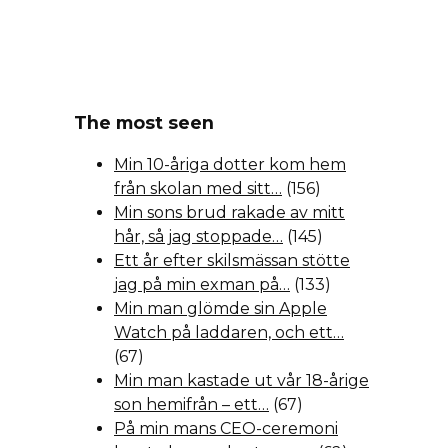
The most seen
Min 10-åriga dotter kom hem
från skolan med sitt…
(156)
Min sons brud rakade av mitt
hår, så jag stoppade…
(145)
Ett år efter skilsmässan stötte
jag på min exman på…
(133)
Min man glömde sin Apple
Watch på laddaren, och ett…
(67)
Min man kastade ut vår 18-årige
son hemifrån – ett…
(67)
På min mans CEO-ceremoni