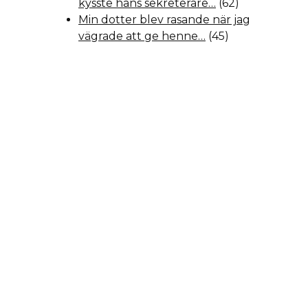
kysste hans sekreterare…
(62)
Min dotter blev rasande när jag
vägrade att ge henne…
(45)