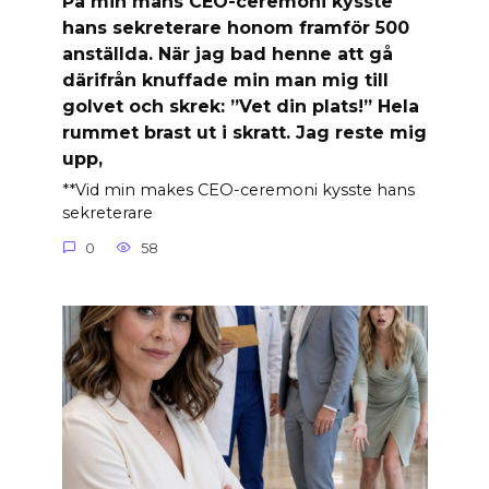
På min mans CEO-ceremoni kysste
hans sekreterare honom framför 500
anställda. När jag bad henne att gå
därifrån knuffade min man mig till
golvet och skrek: ”Vet din plats!” Hela
rummet brast ut i skratt. Jag reste mig
upp,
**Vid min makes CEO-ceremoni kysste hans
sekreterare
0
58