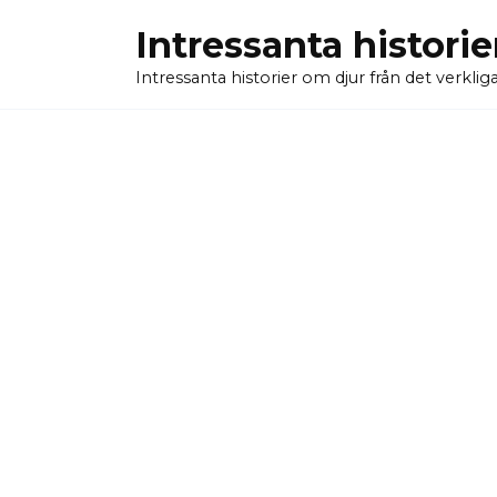
Skip
Intressanta historie
to
content
Intressanta historier om djur från det verkliga