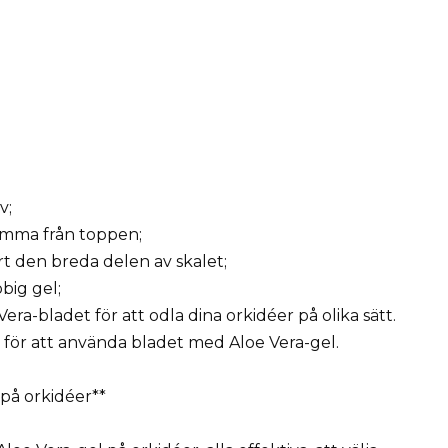
v;
trimma från toppen;
rt den breda delen av skalet;
bbig gel;
era-bladet för att odla dina orkidéer på olika sätt.
 för att använda bladet med Aloe Vera-gel.
 på orkidéer**