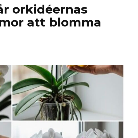
år orkidéernas
mmor att blomma
g