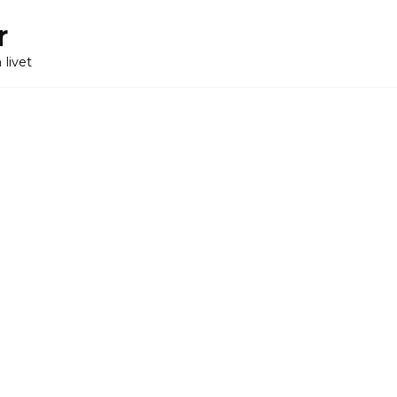
r
 livet