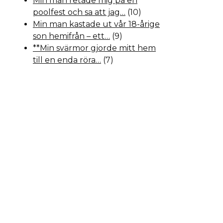
Min man retade mig på en
poolfest och sa att jag…
(10)
Min man kastade ut vår 18-årige
son hemifrån – ett…
(9)
**Min svärmor gjorde mitt hem
till en enda röra…
(7)