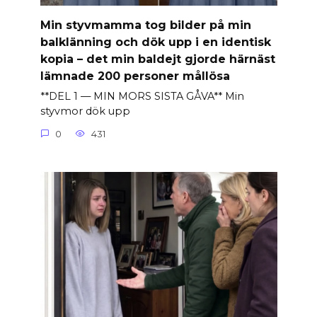
Min styvmamma tog bilder på min
balklänning och dök upp i en identisk
kopia – det min baldejt gjorde härnäst
lämnade 200 personer mållösa
**DEL 1 — MIN MORS SISTA GÅVA** Min
styvmor dök upp
0
431