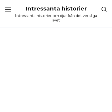
Skip
Intressanta historier
to
content
Intressanta historier om djur från det verkliga
livet