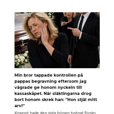
Min bror tappade kontrollen på
pappas begravning eftersom jag
vägrade ge honom nyckeln till
kassaskåpet. När släktingarna drog
bort honom skrek han: ”Hon stjäl mitt
arv!”
Knappt hade den sista bönen tystnat förrän