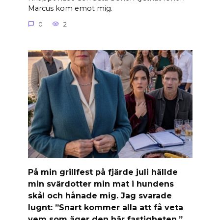
Marcus kom emot mig.
0
2
På min grillfest på fjärde juli hällde
min svärdotter min mat i hundens
skål och hånade mig. Jag svarade
lugnt: ”Snart kommer alla att få veta
vem som äger den här fastigheten.”