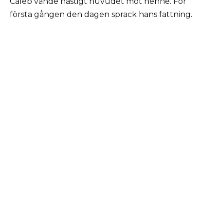
Caleb vände hastigt huvudet mot henne. För
första gången den dagen sprack hans fattning.