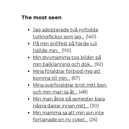
The most seen
Jag adopterade två nyfödda
tvillingflickor som jag…
(140)
På min grillfest på fjärde juli
hällde min…
(110)
Min styvmamma tog bilder på
min balklänning och dök…
(92)
Mina föräldrar förbjöd mig att
komma till min…
(67)
Mina svärföräldrar bröt mitt ben,
och min man sa åt…
(48)
Min man åkte på semester bara
några dagar innan mitt…
(30)
Min mamma sa att min son inte
förtjänade en ny cykel…
(26)