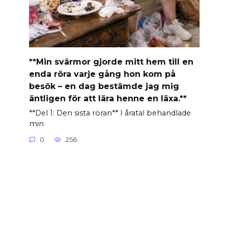
**Min svärmor gjorde mitt hem till en
enda röra varje gång hon kom på
besök – en dag bestämde jag mig
äntligen för att lära henne en läxa.**
**Del 1: Den sista röran** I åratal behandlade
min
0
256