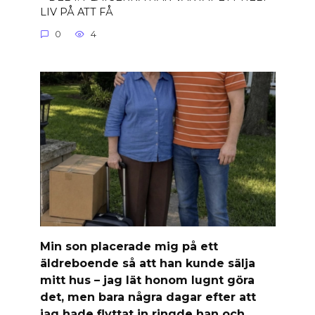
LIV PÅ ATT FÅ
0
4
Min son placerade mig på ett
äldreboende så att han kunde sälja
mitt hus – jag lät honom lugnt göra
det, men bara några dagar efter att
jag hade flyttat in ringde han och