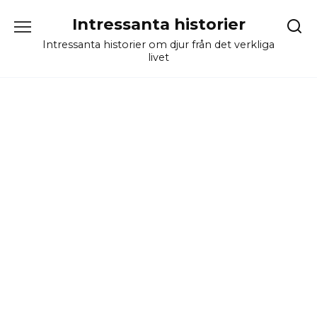
Skip
Intressanta historier
to
content
Intressanta historier om djur från det verkliga
livet