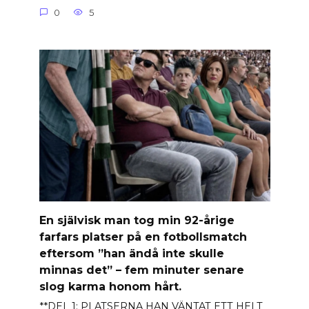
0
5
En självisk man tog min 92-årige
farfars platser på en fotbollsmatch
eftersom ”han ändå inte skulle
minnas det” – fem minuter senare
slog karma honom hårt.
**DEL 1: PLATSERNA HAN VÄNTAT ETT HELT