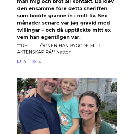
man mig och bröt all kontakt. Då klev
den ensamme före detta sheriffen
som bodde granne in i mitt liv. Sex
månader senare var jag gravid med
tvillingar – och då upptäckte mitt ex
vem han egentligen var.
**DEL 1 – LÖGNEN HAN BYGGDE MITT
ÄKTENSKAP PÅ** Natten
0
4