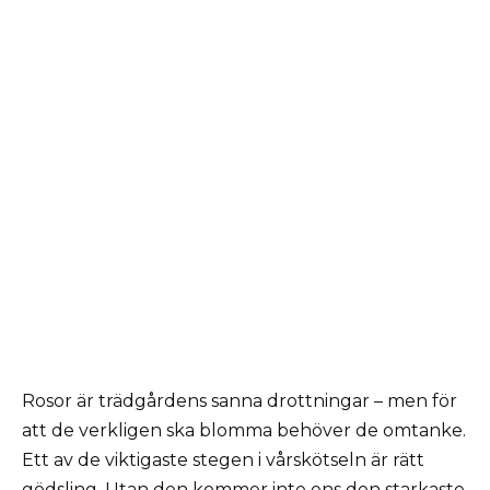
Rosor är trädgårdens sanna drottningar – men för
att de verkligen ska blomma behöver de omtanke.
Ett av de viktigaste stegen i vårskötseln är rätt
gödsling. Utan den kommer inte ens den starkaste