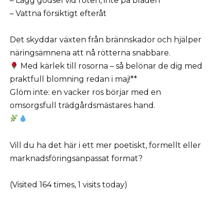
– Lägg gödsel vid roten, inte på bladen
– Vattna försiktigt efteråt
Det skyddar växten från brännskador och hjälper
näringsämnena att nå rötterna snabbare.
Med kärlek till rosorna – så belönar de dig med
praktfull blomning redan i maj!**
Glöm inte: en vacker ros börjar med en
omsorgsfull trädgårdsmästares hand.
Vill du ha det här i ett mer poetiskt, formellt eller
marknadsföringsanpassat format?
(Visited 164 times, 1 visits today)