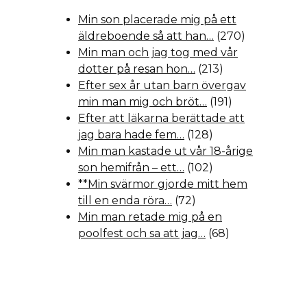
Min son placerade mig på ett
äldreboende så att han…
(270)
Min man och jag tog med vår
dotter på resan hon…
(213)
Efter sex år utan barn övergav
min man mig och bröt…
(191)
Efter att läkarna berättade att
jag bara hade fem…
(128)
Min man kastade ut vår 18-årige
son hemifrån – ett…
(102)
**Min svärmor gjorde mitt hem
till en enda röra…
(72)
Min man retade mig på en
poolfest och sa att jag…
(68)