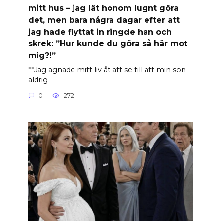
mitt hus – jag lät honom lugnt göra
det, men bara några dagar efter att
jag hade flyttat in ringde han och
skrek: ”Hur kunde du göra så här mot
mig?!”
**Jag ägnade mitt liv åt att se till att min son
aldrig
0
272