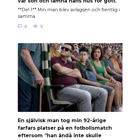
vår son och lämna hans hus för gott.
**Del 1** Min man blev avlägsen och fientlig i
samma
0
5
En självisk man tog min 92-årige
farfars platser på en fotbollsmatch
eftersom ”han ändå inte skulle