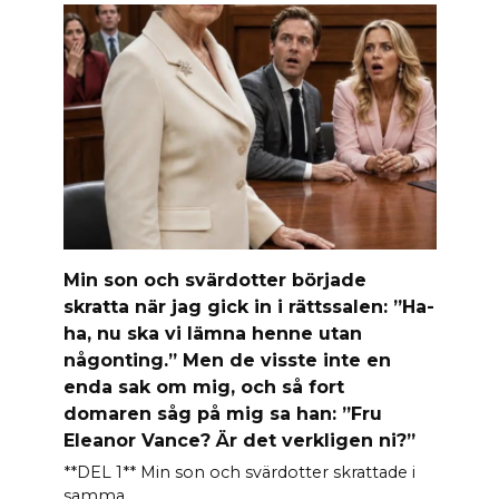
Min son och svärdotter började
skratta när jag gick in i rättssalen: ”Ha-
ha, nu ska vi lämna henne utan
någonting.” Men de visste inte en
enda sak om mig, och så fort
domaren såg på mig sa han: ”Fru
Eleanor Vance? Är det verkligen ni?”
**DEL 1** Min son och svärdotter skrattade i
samma