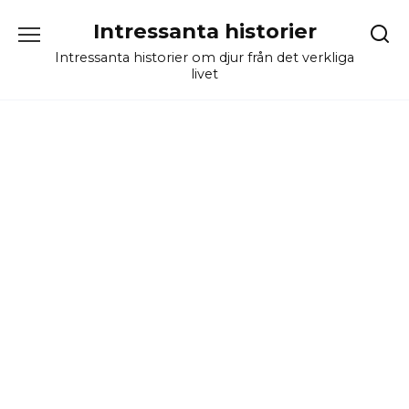
Skip
Intressanta historier
to
content
Intressanta historier om djur från det verkliga
livet