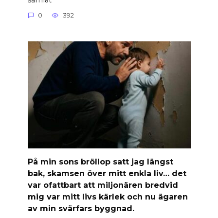
0
392
På min sons bröllop satt jag längst
bak, skamsen över mitt enkla liv… det
var ofattbart att miljonären bredvid
mig var mitt livs kärlek och nu ägaren
av min svärfars byggnad.