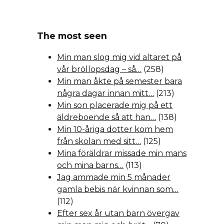
The most seen
Min man slog mig vid altaret på
vår bröllopsdag – så…
(258)
Min man åkte på semester bara
några dagar innan mitt…
(213)
Min son placerade mig på ett
äldreboende så att han…
(138)
Min 10-åriga dotter kom hem
från skolan med sitt…
(125)
Mina föräldrar missade min mans
och mina barns…
(113)
Jag ammade min 5 månader
gamla bebis när kvinnan som…
(112)
Efter sex år utan barn övergav