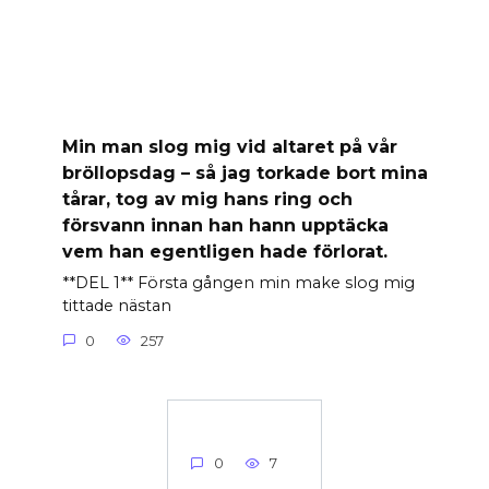
Min man slog mig vid altaret på vår
bröllopsdag – så jag torkade bort mina
tårar, tog av mig hans ring och
försvann innan han hann upptäcka
vem han egentligen hade förlorat.
**DEL 1** Första gången min make slog mig
tittade nästan
0
257
0
7