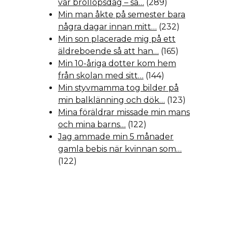
vår bröllopsdag – så…
(289)
Min man åkte på semester bara
några dagar innan mitt…
(232)
Min son placerade mig på ett
äldreboende så att han…
(165)
Min 10-åriga dotter kom hem
från skolan med sitt…
(144)
Min styvmamma tog bilder på
min balklänning och dök…
(123)
Mina föräldrar missade min mans
och mina barns…
(122)
Jag ammade min 5 månader
gamla bebis när kvinnan som…
(122)