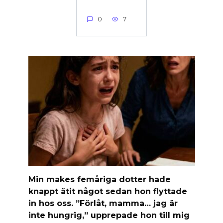
0
7
Min makes femåriga dotter hade
knappt ätit något sedan hon flyttade
in hos oss. ”Förlåt, mamma… jag är
inte hungrig,” upprepade hon till mig