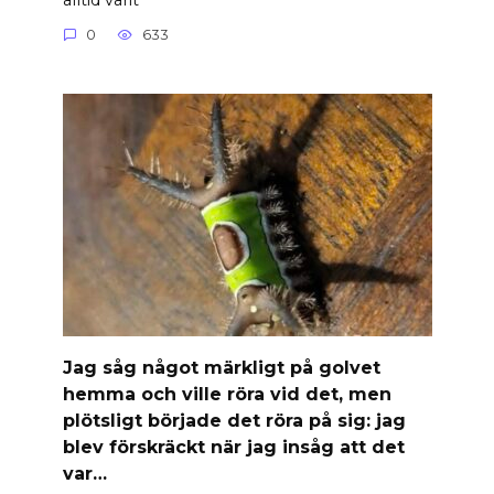
0
633
Jag såg något märkligt på golvet
hemma och ville röra vid det, men
plötsligt började det röra på sig: jag
blev förskräckt när jag insåg att det
var…