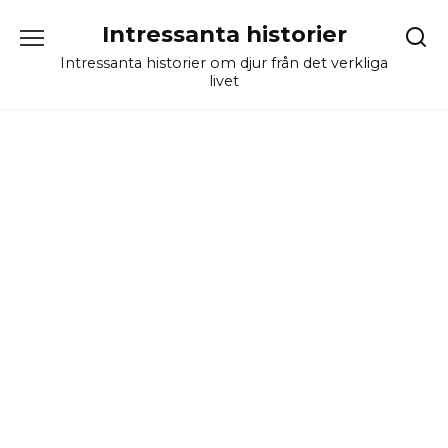
Skip
Intressanta historier
to
content
Intressanta historier om djur från det verkliga
livet