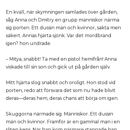
En kväll, när skymningen samlades över gården,
såg Anna och Dmitry en grupp människor närma
sig porten. Ett dussin män och kvinnor, sakta men
säkert. Annas hjärta sjönk. Var det mordbrand
igen? hon undrade.
– Mitya, snabbt! Ta med en pistol hemifrån! Anna
viskade till sin son och gick ut på gården själv.
Mitt hjärta slog snabbt och oroligt. Hon stod vid
porten, redo att försvara det som nu hade blivit
deras—deras hem, deras chans att börja om igen.
Skuggorna närmade sig. Människor. Ett dussin
män och kvinnor. Framför är en gammal man i en
sliten keps. När han kom närmare stannade han