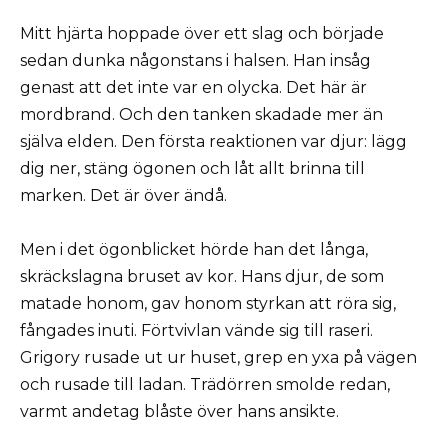
Mitt hjärta hoppade över ett slag och började
sedan dunka någonstans i halsen. Han insåg
genast att det inte var en olycka. Det här är
mordbrand. Och den tanken skadade mer än
själva elden. Den första reaktionen var djur: lägg
dig ner, stäng ögonen och låt allt brinna till
marken. Det är över ändå.
Men i det ögonblicket hörde han det långa,
skräckslagna bruset av kor. Hans djur, de som
matade honom, gav honom styrkan att röra sig,
fångades inuti. Förtvivlan vände sig till raseri.
Grigory rusade ut ur huset, grep en yxa på vägen
och rusade till ladan. Trädörren smolde redan,
varmt andetag blåste över hans ansikte.