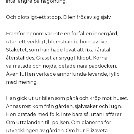
inte längre på någonting.
Och plötsligt-ett stopp. Bilen frös av sig själv.
Framför honom var inte en förfallen innergård,
utan ett verkligt, blomstrande hörn av livet.
Staketet, som han hade lovat att fixa i åratal,
återställdes. Gräset är snyggt klippt. Korna,
välmatade och nöjda, betade nära paddocken.
Även luften verkade annorlunda-levande, fylld
med mening.
Han gick ut ur bilen som på tå och kröp mot huset.
Annas röst kom från gården, självsäker och lugn.
Hon pratade med folk. Inte bara så, utan i affärer.
Om uttalanden till polisen. Om planerna för
utvecklingen av gården. Om hur Elizaveta