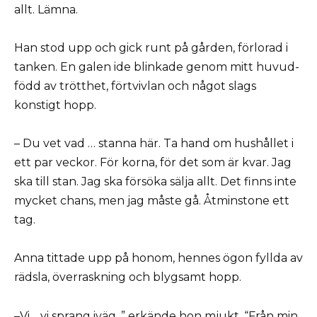
allt. Lämna.
Han stod upp och gick runt på gården, förlorad i
tanken. En galen ide blinkade genom mitt huvud-
född av trötthet, förtvivlan och något slags
konstigt hopp.
– Du vet vad … stanna här. Ta hand om hushållet i
ett par veckor. För korna, för det som är kvar. Jag
ska till stan. Jag ska försöka sälja allt. Det finns inte
mycket chans, men jag måste gå. Åtminstone ett
tag.
Anna tittade upp på honom, hennes ögon fyllda av
rädsla, överraskning och blygsamt hopp.
–Vi… vi sprang iväg, ” erkände hon mjukt. “Från min