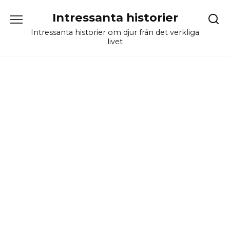
Skip
Intressanta historier
to
content
Intressanta historier om djur från det verkliga
livet