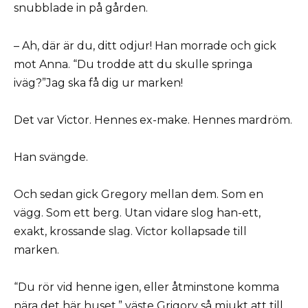
snubblade in på gården.
– Ah, där är du, ditt odjur! Han morrade och gick
mot Anna. “Du trodde att du skulle springa
iväg?”Jag ska få dig ur marken!
Det var Victor. Hennes ex-make. Hennes mardröm.
Han svängde.
Och sedan gick Gregory mellan dem. Som en
vägg. Som ett berg. Utan vidare slog han-ett,
exakt, krossande slag. Victor kollapsade till
marken.
“Du rör vid henne igen, eller åtminstone komma
nära det här huset,” väste Grigory så mjukt att till