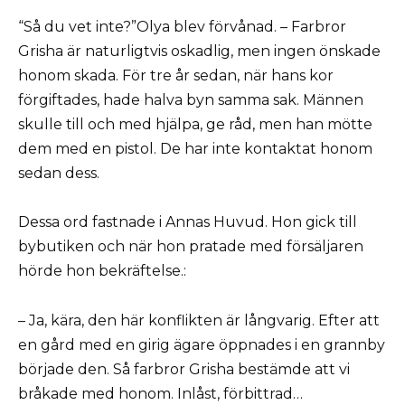
“Så du vet inte?”Olya blev förvånad. – Farbror
Grisha är naturligtvis oskadlig, men ingen önskade
honom skada. För tre år sedan, när hans kor
förgiftades, hade halva byn samma sak. Männen
skulle till och med hjälpa, ge råd, men han mötte
dem med en pistol. De har inte kontaktat honom
sedan dess.
Dessa ord fastnade i Annas Huvud. Hon gick till
bybutiken och när hon pratade med försäljaren
hörde hon bekräftelse.:
– Ja, kära, den här konflikten är långvarig. Efter att
en gård med en girig ägare öppnades i en grannby
började den. Så farbror Grisha bestämde att vi
bråkade med honom. Inlåst, förbittrad…