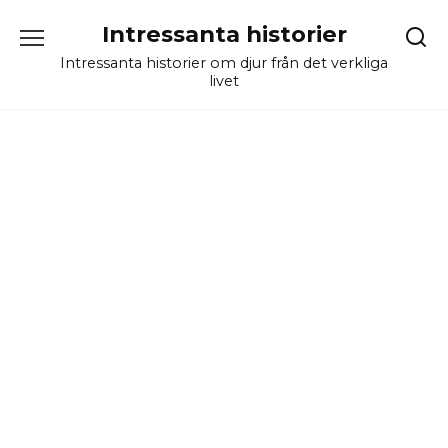
Skip
Intressanta historier
to
content
Intressanta historier om djur från det verkliga
livet