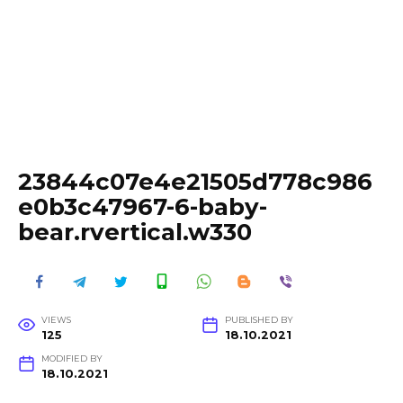
23844c07e4e21505d778c986
e0b3c47967-6-baby-
bear.rvertical.w330
VIEWS
PUBLISHED BY
125
18.10.2021
MODIFIED BY
18.10.2021