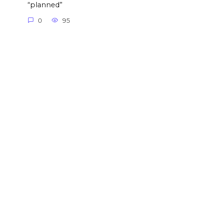
“planned”
0
95