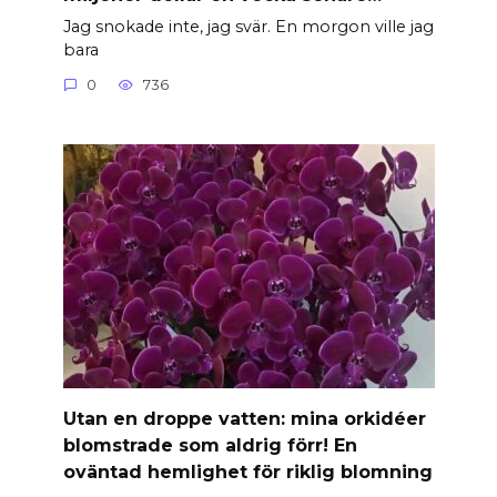
Jag snokade inte, jag svär. En morgon ville jag
bara
0
736
Utan en droppe vatten: mina orkidéer
blomstrade som aldrig förr! En
oväntad hemlighet för riklig blomning