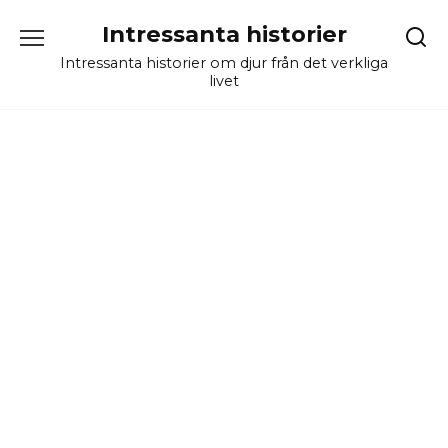
Skip
Intressanta historier
to
content
Intressanta historier om djur från det verkliga
livet