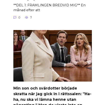
**DEL 1: FRAMLINGEN BREDVID MIG** En
månad efter att
0
7
Min son och svärdotter började
skratta när jag gick in i rättssalen: ”Ha-
ha, nu ska vi lämna henne utan
någonting.” Men de visste inte en