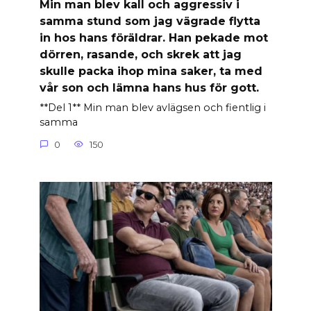
Min man blev kall och aggressiv i
samma stund som jag vägrade flytta
in hos hans föräldrar. Han pekade mot
dörren, rasande, och skrek att jag
skulle packa ihop mina saker, ta med
vår son och lämna hans hus för gott.
**Del 1** Min man blev avlägsen och fientlig i
samma
0
150