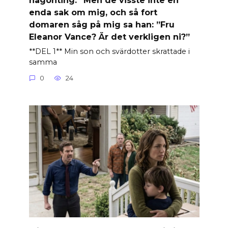
enda sak om mig, och så fort
domaren såg på mig sa han: ”Fru
Eleanor Vance? Är det verkligen ni?”
**DEL 1** Min son och svärdotter skrattade i
samma
0
24