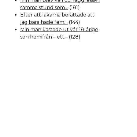
Min man blev kall och aggressiv i
samma stund som…
(181)
Efter att läkarna berättade att
jag bara hade fem…
(144)
Min man kastade ut vår 18-årige
son hemifrån – ett…
(128)