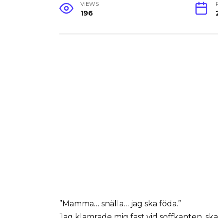
VIEWS
196
”Mamma… snälla… jag ska föda.”
Jag klamrade mig fast vid soffkanten, ska