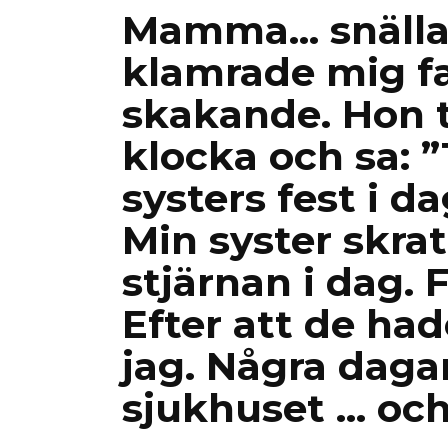
Mamma… snälla…
klamrade mig fa
skakande. Hon t
klocka och sa: ”
systers fest i d
Min syster skrat
stjärnan i dag. F
Efter att de ha
jag. Några dagar
sjukhuset … och