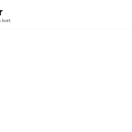
r
 livet