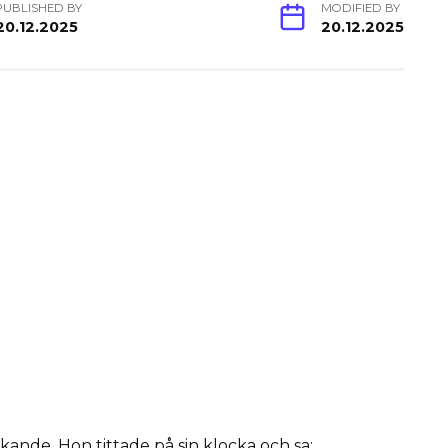
PUBLISHED BY
MODIFIED BY
20.12.2025
20.12.2025
kande. Hon tittade på sin klocka och sa: