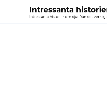
Skip
Intressanta historie
to
content
Intressanta historier om djur från det verkliga