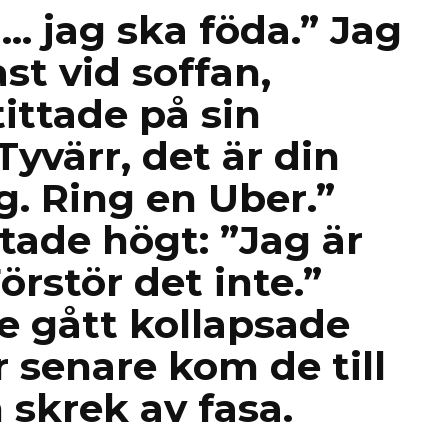
 jag ska föda.” Jag
st vid soffan,
ittade på sin
Tyvärr, det är din
ag. Ring en Uber.”
tade högt: ”Jag är
örstör det inte.”
de gått kollapsade
 senare kom de till
 skrek av fasa.