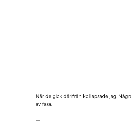
När de gick därifrån kollapsade jag. Någ
av fasa.
—