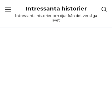
Skip
Intressanta historier
to
content
Intressanta historier om djur från det verkliga
livet