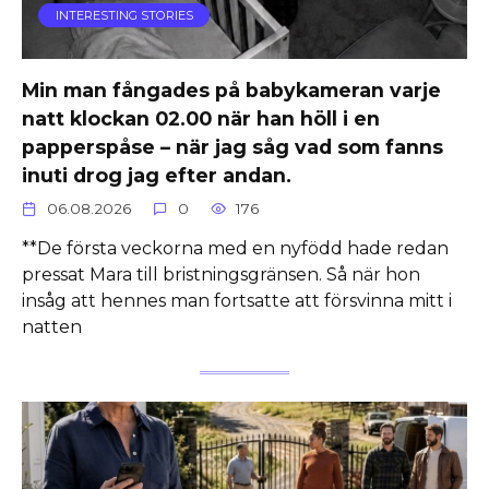
INTERESTING STORIES
Min man fångades på babykameran varje
natt klockan 02.00 när han höll i en
papperspåse – när jag såg vad som fanns
inuti drog jag efter andan.
06.08.2026
0
176
**De första veckorna med en nyfödd hade redan
pressat Mara till bristningsgränsen. Så när hon
insåg att hennes man fortsatte att försvinna mitt i
natten