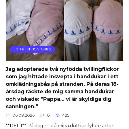
INTERESTING STORIES
Jag adopterade två nyfödda tvillingflickor
som jag hittade insvepta i handdukar i ett
omklädningsbås på stranden. På deras 18-
årsdag räckte de mig samma handdukar
och viskade: ”Pappa… vi är skyldiga dig
sanningen.”
06.08.2026
0
425
**DEL 1** På dagen då mina döttrar fyllde arton