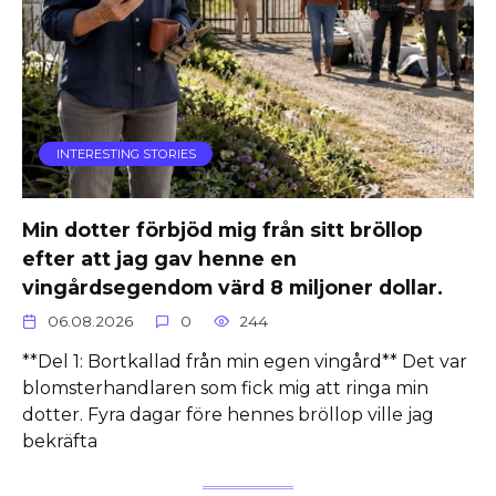
INTERESTING STORIES
Min dotter förbjöd mig från sitt bröllop
efter att jag gav henne en
vingårdsegendom värd 8 miljoner dollar.
06.08.2026
0
244
**Del 1: Bortkallad från min egen vingård** Det var
blomsterhandlaren som fick mig att ringa min
dotter. Fyra dagar före hennes bröllop ville jag
bekräfta