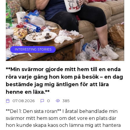
INTERESTING STORIES
**Min svärmor gjorde mitt hem till en enda
röra varje gång hon kom på besök – en dag
bestämde jag mig äntligen för att lära
henne en läxa.**
07.08.2026
0
385
**Del 1: Den sista röran** I åratal behandlade min
svärmor mitt hem som om det vore en plats där
hon kunde skapa kaos och lämna mig att hantera