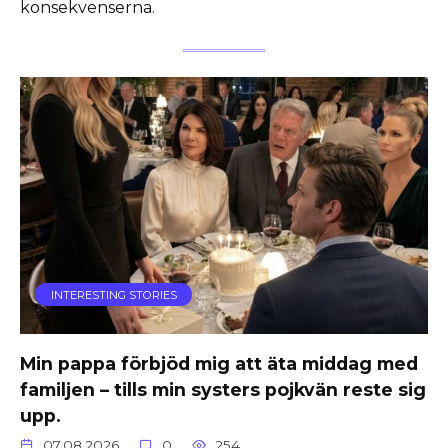
konsekvenserna.
INTERESTING STORIES
Min pappa förbjöd mig att äta middag med
familjen – tills min systers pojkvän reste sig
upp.
07.08.2026
0
254