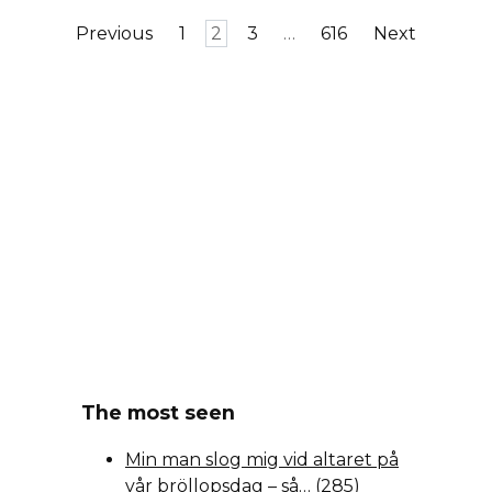
Posts
Previous
1
2
3
…
616
Next
pagination
The most seen
Min man slog mig vid altaret på
vår bröllopsdag – så…
(285)