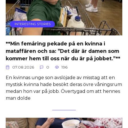
INTERESTING STORIES
**Min femåring pekade på en kvinna i
mataffären och sa: ”Det där är damen som
kommer hem till oss när du är på jobbet.”**
07.08.2026
0
196
En kvinnas unge son avslöjade av misstag att en
mystisk kvinna hade besökt deras övre våningsrum
medan hon var på jobb. Övertygad om att hennes
man dolde