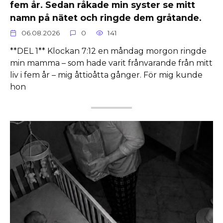
fem år. Sedan råkade min syster se mitt
namn på nätet och ringde dem gråtande.
06.08.2026
0
141
**DEL 1** Klockan 7:12 en måndag morgon ringde
min mamma – som hade varit frånvarande från mitt
liv i fem år – mig åttioåtta gånger. För mig kunde
hon