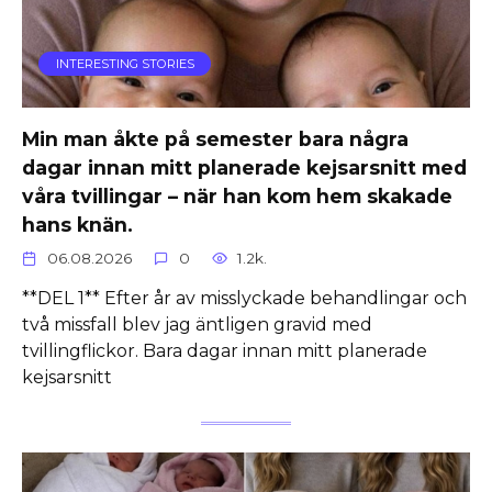
INTERESTING STORIES
Min man åkte på semester bara några
dagar innan mitt planerade kejsarsnitt med
våra tvillingar – när han kom hem skakade
hans knän.
06.08.2026
0
1.2k.
**DEL 1** Efter år av misslyckade behandlingar och
två missfall blev jag äntligen gravid med
tvillingflickor. Bara dagar innan mitt planerade
kejsarsnitt