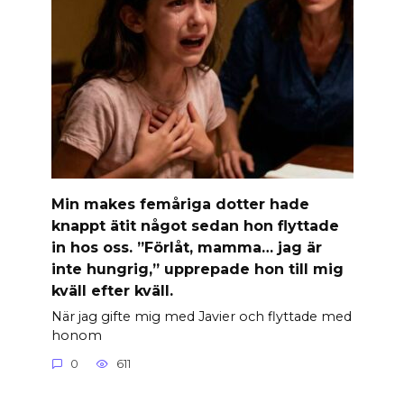
Min makes femåriga dotter hade
knappt ätit något sedan hon flyttade
in hos oss. ”Förlåt, mamma… jag är
inte hungrig,” upprepade hon till mig
kväll efter kväll.
När jag gifte mig med Javier och flyttade med
honom
0
611