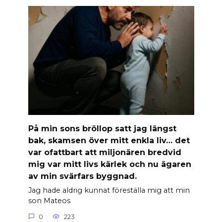
På min sons bröllop satt jag längst
bak, skamsen över mitt enkla liv… det
var ofattbart att miljonären bredvid
mig var mitt livs kärlek och nu ägaren
av min svärfars byggnad.
Jag hade aldrig kunnat föreställa mig att min
son Mateos
0
223