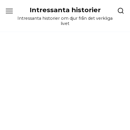
Skip
Intressanta historier
to
content
Intressanta historier om djur från det verkliga
livet