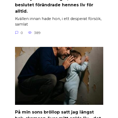
beslutet förändrade hennes liv för
alltid.
Kvällen innan hade hon, i ett desperat försök,
samlat
0
389
På min sons bröllop satt jag längst