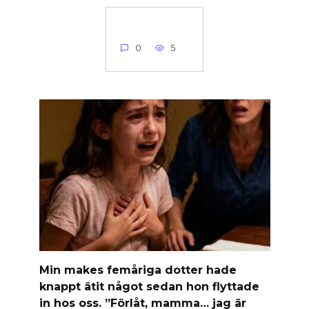
0
5
Min makes femåriga dotter hade
knappt ätit något sedan hon flyttade
in hos oss. ”Förlåt, mamma… jag är