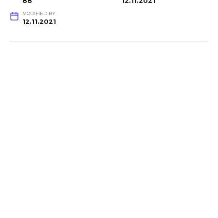
88
12.11.2021
MODIFIED BY
12.11.2021