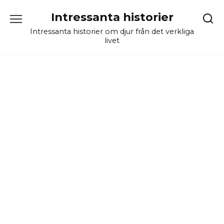
Skip
Intressanta historier
to
content
Intressanta historier om djur från det verkliga
livet