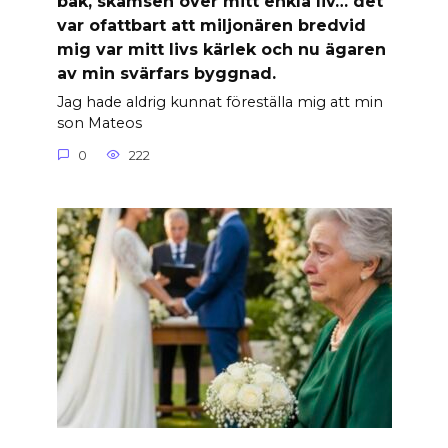
bak, skamsen över mitt enkla liv… det
var ofattbart att miljonären bredvid
mig var mitt livs kärlek och nu ägaren
av min svärfars byggnad.
Jag hade aldrig kunnat föreställa mig att min
son Mateos
0
222