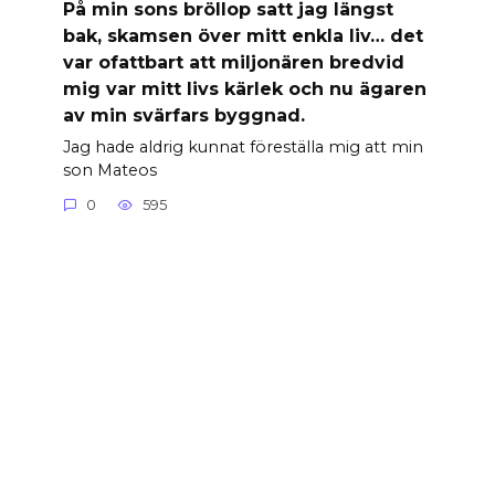
På min sons bröllop satt jag längst
bak, skamsen över mitt enkla liv… det
var ofattbart att miljonären bredvid
mig var mitt livs kärlek och nu ägaren
av min svärfars byggnad.
Jag hade aldrig kunnat föreställa mig att min
son Mateos
0
595