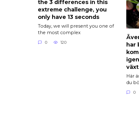
the 3 differences in this
extreme challenge, you
only have 13 seconds
Today, we will present you one of
the most complex
Äve
0
120
har 
kom
igen
växt
Här ä
du bör
0