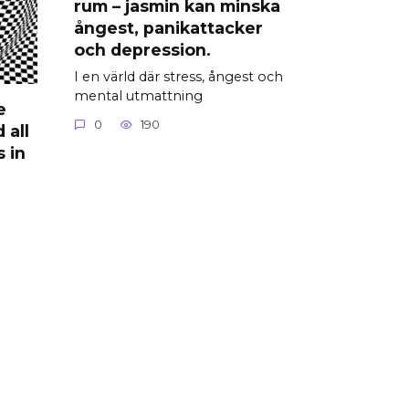
rum – jasmin kan minska
ångest, panikattacker
och depression.
I en värld där stress, ångest och
mental utmattning
e
0
190
 all
 in