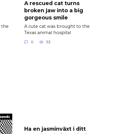
A rescued cat turns
broken jaw into a big
gorgeous smile
d the
A cute cat was brought to the
Texas animal hospital
0
53
Ha en jasminväxt i ditt