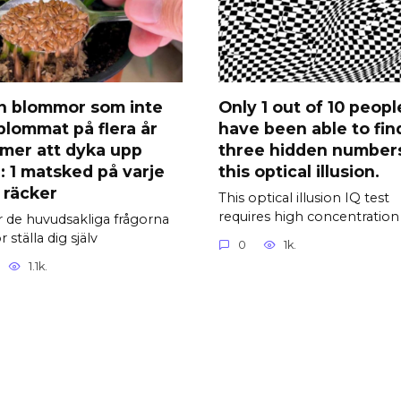
n blommor som inte
Only 1 out of 10 peopl
blommat på flera år
have been able to find
mer att dyka upp
three hidden numbers
: 1 matsked på varje
this optical illusion.
 räcker
This optical illusion IQ test
requires high concentration
r de huvudsakliga frågorna
 ställa dig själv
0
1k.
1.1k.