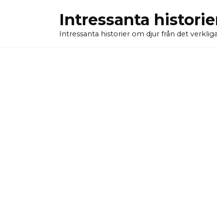
Skip
Intressanta historie
to
content
Intressanta historier om djur från det verkliga