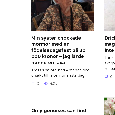
Min syster chockade
Dric
mormor med en
mag
födelsedagsfest på 30
inte
000 kronor – jag lärde
Tänk
henne en läxa
skarp
mats
Trots sina ord bad Amanda om
ursäkt till mormor nästa dag.
0
0
4.3k.
Only genuises can find