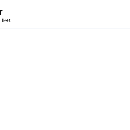
r
 livet