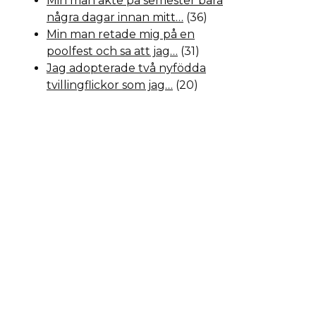
Min man åkte på semester bara
några dagar innan mitt…
(36)
Min man retade mig på en
poolfest och sa att jag…
(31)
Jag adopterade två nyfödda
tvillingflickor som jag…
(20)