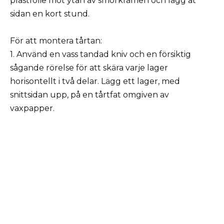
plastfolie mot ytan av smörkrämen och lägg åt
sidan en kort stund.
För att montera tårtan:
1. Använd en vass tandad kniv och en försiktig
sågande rörelse för att skära varje lager
horisontellt i två delar. Lägg ett lager, med
snittsidan upp, på en tårtfat omgiven av
vaxpapper.