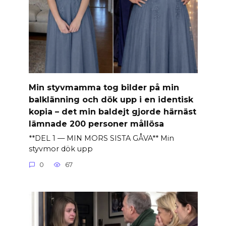
Min styvmamma tog bilder på min
balklänning och dök upp i en identisk
kopia – det min baldejt gjorde härnäst
lämnade 200 personer mållösa
**DEL 1 — MIN MORS SISTA GÅVA** Min
styvmor dök upp
0
67