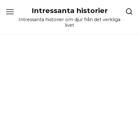
Skip
Intressanta historier
to
content
Intressanta historier om djur från det verkliga
livet