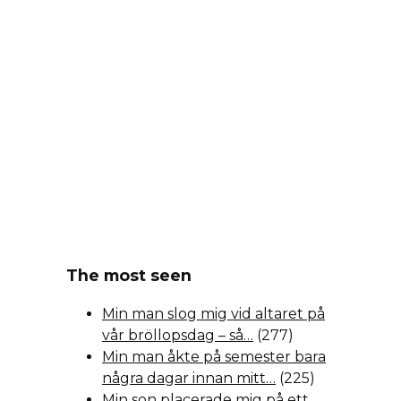
The most seen
Min man slog mig vid altaret på
vår bröllopsdag – så…
(277)
Min man åkte på semester bara
några dagar innan mitt…
(225)
Min son placerade mig på ett