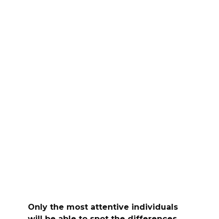
Only the most attentive individuals
will be able to spot the differences