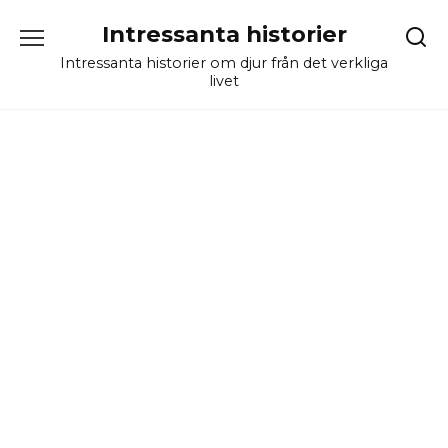
Skip
Intressanta historier
to
content
Intressanta historier om djur från det verkliga
livet