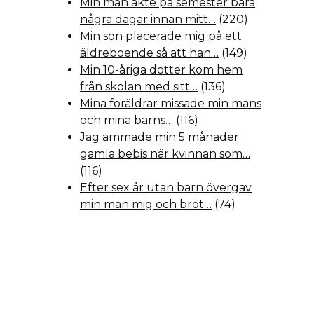
Min man åkte på semester bara
några dagar innan mitt…
(220)
Min son placerade mig på ett
äldreboende så att han…
(149)
Min 10-åriga dotter kom hem
från skolan med sitt…
(136)
Mina föräldrar missade min mans
och mina barns…
(116)
Jag ammade min 5 månader
gamla bebis när kvinnan som…
(116)
Efter sex år utan barn övergav
min man mig och bröt…
(74)